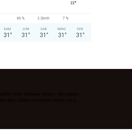
°
22
80 %
2.2kmh
7 %
KAM
JUM
SAB
MING
SEN
31
°
31
°
31
°
31
°
31
°
rifan lokal Sulawesi Selatan. Menyajikan
daban Baru Sulsel merupakan Slogan yang