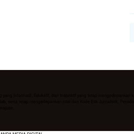
g Informatif, Edukatif, dan Inspiratif yang tetap mengedepankan kea
b, serta tetap mengedepankan nilai dan Kode Etik Jurnalistik. Pera
majuan.