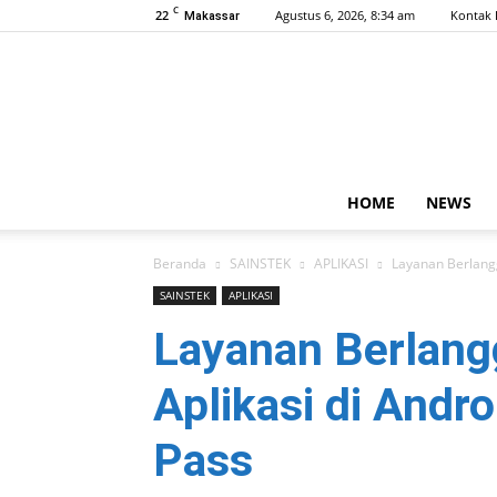
C
22
Agustus 6, 2026, 8:34 am
Kontak 
Makassar
HOME
NEWS
Beranda
SAINSTEK
APLIKASI
Layanan Berlangg
SAINSTEK
APLIKASI
Layanan Berlang
Aplikasi di Andro
Pass