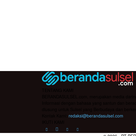
TENTANG KAMI
BERANDASULSEL.com, merupakan media daring yan
Informasi dengan bahasa yang santun dan berada
diusung untuk Sulsel yang Berbudaya dan berke
Kontak Kami:
redaksi@berandasulsel.com
IKUTI KAMI