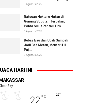
5 Agustus 2026
Ratusan Hektare Hutan di
Gunung Soputan Terbakar,
Polda Sulut Pantau Titik...
5 Agustus 2026
Bebas Bau dan Ubah Sampah
Jadi Gas Metan, Menteri LH
Puji...
5 Agustus 2026
UACA HARI INI
MAKASSAR
Clear Sky
°
22
°
C
22