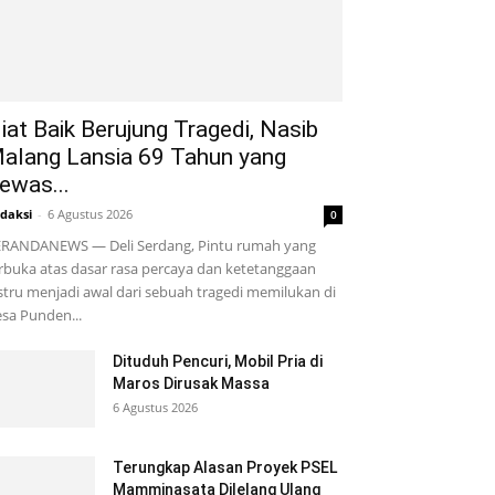
iat Baik Berujung Tragedi, Nasib
alang Lansia 69 Tahun yang
ewas...
daksi
-
6 Agustus 2026
0
RANDANEWS — Deli Serdang, Pintu rumah yang
rbuka atas dasar rasa percaya dan ketetanggaan
stru menjadi awal dari sebuah tragedi memilukan di
sa Punden...
Dituduh Pencuri, Mobil Pria di
Maros Dirusak Massa
6 Agustus 2026
Terungkap Alasan Proyek PSEL
Mamminasata Dilelang Ulang