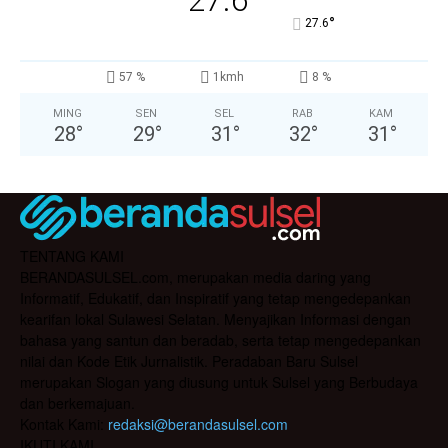
°
27.6
57 %
1kmh
8 %
MING
SEN
SEL
RAB
KAM
28
°
29
°
31
°
32
°
31
°
TENTANG KAMI
BERANDASULSEL.com, merupakan media daring yang
Informatif, Edukatif, dan Inspiratif yang tetap mengedepankan
kearifan lokal Sulawesi Selatan. Menyajikan Informasi dengan
bahasa yang santun dan beradab, serta tetap mengedepankan
nilai dan Kode Etik Jurnalistik. Peradaban Baru Sulsel
merupakan Slogan yang diusung untuk Sulsel yang Berbudaya
dan berkemajuan.
Kontak Kami:
redaksi@berandasulsel.com
IKUTI KAMI