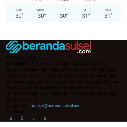
SAB
MING
SEN
SEL
RAB
30
°
30
°
30
°
31
°
31
°
TENTANG KAMI
BERANDASULSEL.com, merupakan media daring yang
Informatif, Edukatif, dan Inspiratif yang tetap mengedepankan
kearifan lokal Sulawesi Selatan. Menyajikan Informasi dengan
bahasa yang santun dan beradab, serta tetap mengedepankan
nilai dan Kode Etik Jurnalistik. Peradaban Baru Sulsel
merupakan Slogan yang diusung untuk Sulsel yang Berbudaya
dan berkemajuan.
Kontak Kami:
redaksi@berandasulsel.com
IKUTI KAMI