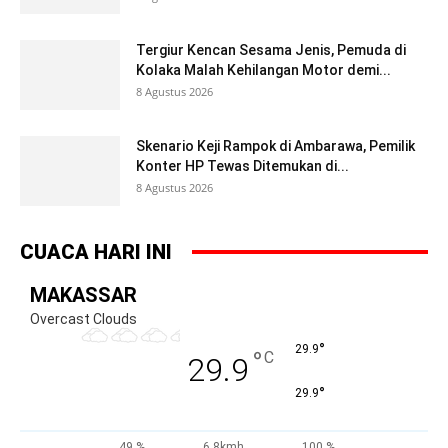
Tergiur Kencan Sesama Jenis, Pemuda di
Kolaka Malah Kehilangan Motor demi...
8 Agustus 2026
Skenario Keji Rampok di Ambarawa, Pemilik
Konter HP Tewas Ditemukan di...
8 Agustus 2026
CUACA HARI INI
MAKASSAR
Overcast Clouds
°
29.9
°
C
29.9
°
29.9
49 %
6.8kmh
100 %