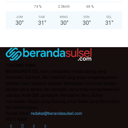
74 %
2.3kmh
68 %
JUM
SAB
MING
SEN
SEL
30
°
31
°
30
°
30
°
31
°
TENTANG KAMI
BERANDASULSEL.com, merupakan media daring yang
Informatif, Edukatif, dan Inspiratif yang tetap mengedepankan
kearifan lokal Sulawesi Selatan. Menyajikan Informasi dengan
bahasa yang santun dan beradab, serta tetap mengedepankan
nilai dan Kode Etik Jurnalistik. Peradaban Baru Sulsel
merupakan Slogan yang diusung untuk Sulsel yang Berbudaya
dan berkemajuan.
Kontak Kami:
redaksi@berandasulsel.com
IKUTI KAMI