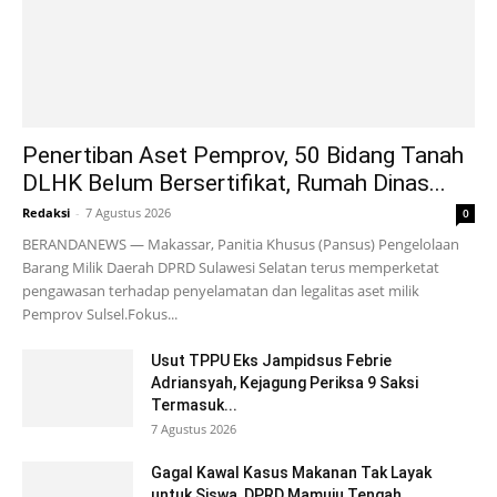
Penertiban Aset Pemprov, 50 Bidang Tanah
DLHK Belum Bersertifikat, Rumah Dinas...
Redaksi
-
7 Agustus 2026
0
BERANDANEWS — Makassar, Panitia Khusus (Pansus) Pengelolaan
Barang Milik Daerah DPRD Sulawesi Selatan terus memperketat
pengawasan terhadap penyelamatan dan legalitas aset milik
Pemprov Sulsel.Fokus...
Usut TPPU Eks Jampidsus Febrie
Adriansyah, Kejagung Periksa 9 Saksi
Termasuk...
7 Agustus 2026
Gagal Kawal Kasus Makanan Tak Layak
untuk Siswa, DPRD Mamuju Tengah...