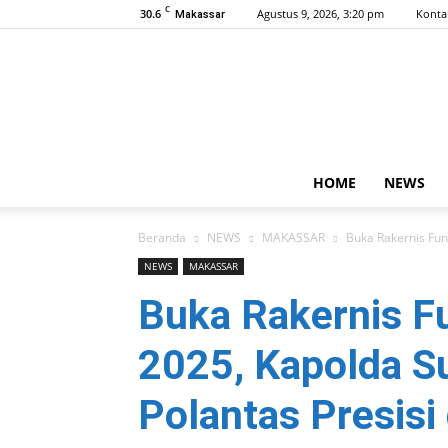
C
30.6
Agustus 9, 2026, 3:20 pm
Konta
Makassar
HOME
NEWS
Beranda
NEWS
MAKASSAR
Buka Rakernis Fung
NEWS
MAKASSAR
Buka Rakernis Fu
2025, Kapolda S
Polantas Presisi 