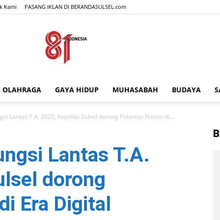
k Kami
PASANG IKLAN DI BERANDASULSEL.com
OLAHRAGA
GAYA HIDUP
MUHASABAH
BUDAYA
S
BERANDASULSEL.com
si Lantas T.A. 2025, Kapolda Sulsel dorong Polantas Presisi di...
B
ngsi Lantas T.A.
ulsel dorong
di Era Digital