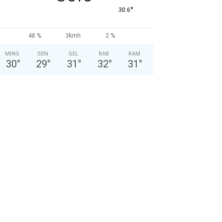
°
30.6
48 %
3kmh
2 %
MING
SEN
SEL
RAB
KAM
30
°
29
°
31
°
32
°
31
°