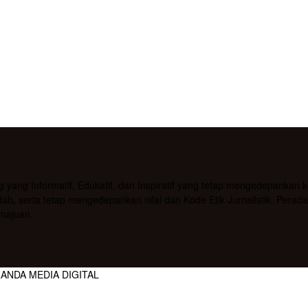
g Informatif, Edukatif, dan Inspiratif yang tetap mengedepankan kea
b, serta tetap mengedepankan nilai dan Kode Etik Jurnalistik. Pera
majuan.
RANDA MEDIA DIGITAL