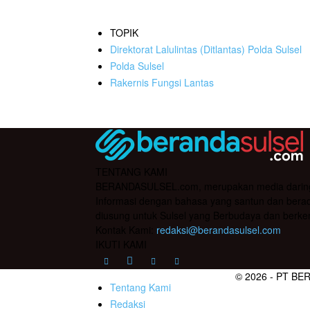
TOPIK
Direktorat Lalulintas (Ditlantas) Polda Sulsel
Polda Sulsel
Rakernis Fungsi Lantas
TENTANG KAMI
BERANDASULSEL.com, merupakan media daring yan
Informasi dengan bahasa yang santun dan berada
diusung untuk Sulsel yang Berbudaya dan berke
Kontak Kami:
redaksi@berandasulsel.com
IKUTI KAMI
© 2026 - PT BE
Tentang Kami
Redaksi