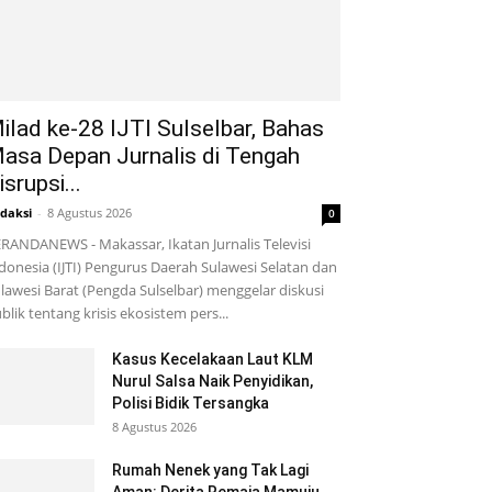
ilad ke-28 IJTI Sulselbar, Bahas
asa Depan Jurnalis di Tengah
isrupsi...
daksi
-
8 Agustus 2026
0
RANDANEWS - Makassar, Ikatan Jurnalis Televisi
donesia (IJTI) Pengurus Daerah Sulawesi Selatan dan
lawesi Barat (Pengda Sulselbar) menggelar diskusi
blik tentang krisis ekosistem pers...
Kasus Kecelakaan Laut KLM
Nurul Salsa Naik Penyidikan,
Polisi Bidik Tersangka
8 Agustus 2026
Rumah Nenek yang Tak Lagi