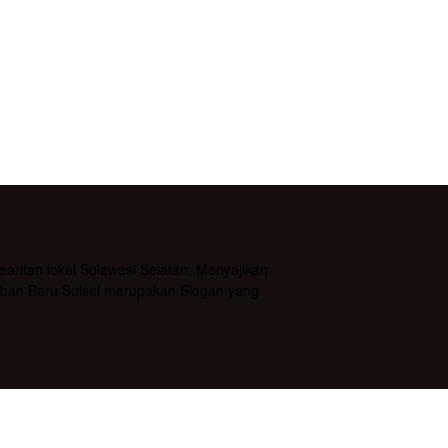
rifan lokal Sulawesi Selatan. Menyajikan
daban Baru Sulsel merupakan Slogan yang