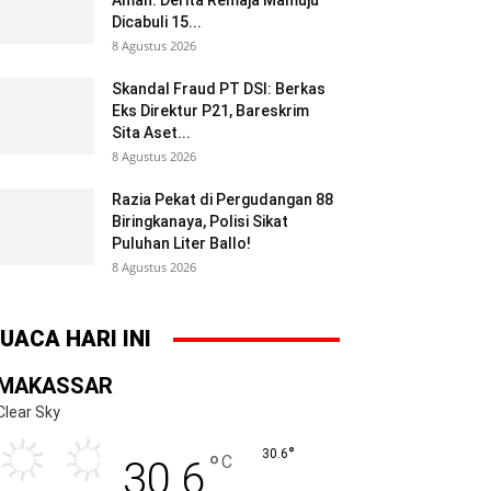
Aman: Derita Remaja Mamuju
Dicabuli 15...
8 Agustus 2026
Skandal Fraud PT DSI: Berkas
Eks Direktur P21, Bareskrim
Sita Aset...
8 Agustus 2026
Razia Pekat di Pergudangan 88
Biringkanaya, Polisi Sikat
Puluhan Liter Ballo!
8 Agustus 2026
UACA HARI INI
MAKASSAR
Clear Sky
°
30.6
°
C
30.6