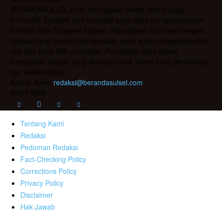
BERANDASULSEL.com, merupakan media daring yang
Informatif, Edukatif, dan Inspiratif yang tetap mengedepankan
kearifan lokal Sulawesi Selatan. Menyajikan Informasi dengan
bahasa yang santun dan beradab, serta tetap mengedepankan
nilai dan Kode Etik Jurnalistik. Peradaban Baru Sulsel
merupakan Slogan yang diusung untuk Sulsel yang Berbudaya
dan berkemajuan.
Kontak Kami:
redaksi@berandasulsel.com
IKUTI KAMI
Tentang Kami
Redaksi
Pedoman Redaksi
Fact-Checking Policy
Corrections Policy
Privacy Policy
Disclaimer
Hak Jawab