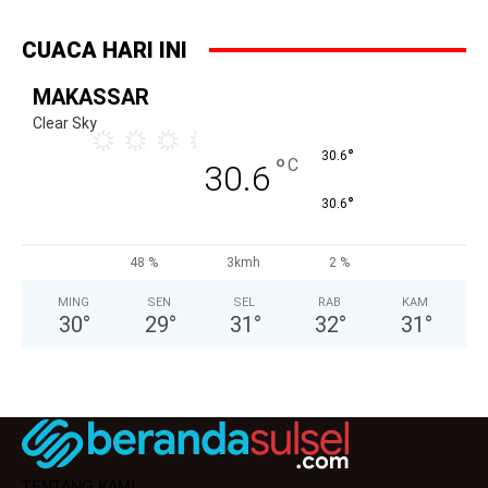
CUACA HARI INI
MAKASSAR
Clear Sky
°
30.6
°
C
30.6
°
30.6
48 %
3kmh
2 %
MING
SEN
SEL
RAB
KAM
30
°
29
°
31
°
32
°
31
°
TENTANG KAMI