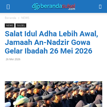
Beranda
NEWS
NEWS
SULSEL
Salat Idul Adha Lebih Awal,
Jamaah An-Nadzir Gowa
Gelar Ibadah 26 Mei 2026
26 Mei 2026