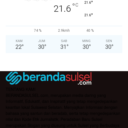
°
21.6
°
C
21.6
°
21.6
74 %
2.9kmh
40 %
KAM
JUM
SAB
MING
SEN
22
°
30
°
31
°
30
°
30
°
TENTANG KAMI
BERANDASULSEL.com, merupakan media daring yang
Informatif, Edukatif, dan Inspiratif yang tetap mengedepankan
kearifan lokal Sulawesi Selatan. Menyajikan Informasi dengan
bahasa yang santun dan beradab, serta tetap mengedepankan
nilai dan Kode Etik Jurnalistik. Peradaban Baru Sulsel
merupakan Slogan yang diusung untuk Sulsel yang Berbudaya