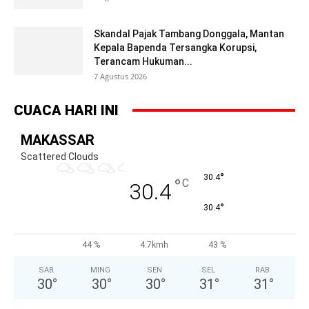
Skandal Pajak Tambang Donggala, Mantan
Kepala Bapenda Tersangka Korupsi,
Terancam Hukuman...
7 Agustus 2026
CUACA HARI INI
MAKASSAR
Scattered Clouds
°
30.4
°
C
30.4
°
30.4
44 %
4.7kmh
43 %
SAB
MING
SEN
SEL
RAB
30
°
30
°
30
°
31
°
31
°