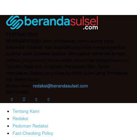
TENTANG KAMI
BERANDASULSEL.com, merupakan media daring yang
Informatif, Edukatif, dan Inspiratif yang tetap mengedepankan
kearifan lokal Sulawesi Selatan. Menyajikan Informasi dengan
bahasa yang santun dan beradab, serta tetap mengedepankan
nilai dan Kode Etik Jurnalistik. Peradaban Baru Sulsel
merupakan Slogan yang diusung untuk Sulsel yang Berbudaya
dan berkemajuan.
Kontak Kami:
redaksi@berandasulsel.com
IKUTI KAMI
Tentang Kami
Redaksi
Pedoman Redaksi
Fact-Checking Policy