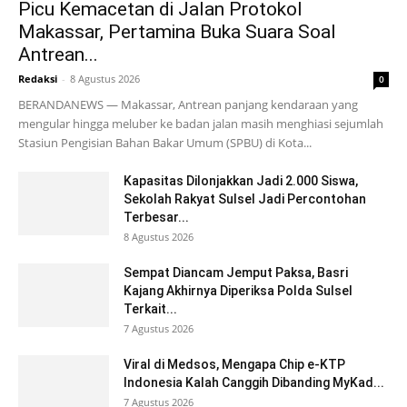
Picu Kemacetan di Jalan Protokol
Makassar, Pertamina Buka Suara Soal
Antrean...
Redaksi
-
8 Agustus 2026
0
BERANDANEWS — Makassar, Antrean panjang kendaraan yang
mengular hingga meluber ke badan jalan masih menghiasi sejumlah
Stasiun Pengisian Bahan Bakar Umum (SPBU) di Kota...
Kapasitas Dilonjakkan Jadi 2.000 Siswa,
Sekolah Rakyat Sulsel Jadi Percontohan
Terbesar...
8 Agustus 2026
Sempat Diancam Jemput Paksa, Basri
Kajang Akhirnya Diperiksa Polda Sulsel
Terkait...
7 Agustus 2026
Viral di Medsos, Mengapa Chip e-KTP
Indonesia Kalah Canggih Dibanding MyKad...
7 Agustus 2026