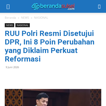
Beranda
NEWS
NASIONAL
NEWS
NASIONAL
RUU Polri Resmi Disetujui
DPR, Ini 8 Poin Perubahan
yang Diklaim Perkuat
Reformasi
9 Juni 2026