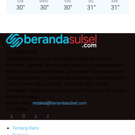
SAB
MING
SEN
SEL
RAB
30
°
30
°
30
°
31
°
31
°
TENTANG KAMI
BERANDASULSEL.com, merupakan media daring yang
Informatif, Edukatif, dan Inspiratif yang tetap mengedepankan
kearifan lokal Sulawesi Selatan. Menyajikan Informasi dengan
bahasa yang santun dan beradab, serta tetap mengedepankan
nilai dan Kode Etik Jurnalistik. Peradaban Baru Sulsel
merupakan Slogan yang diusung untuk Sulsel yang Berbudaya
dan berkemajuan.
Kontak Kami:
redaksi@berandasulsel.com
IKUTI KAMI
Tentang Kami
Redaksi