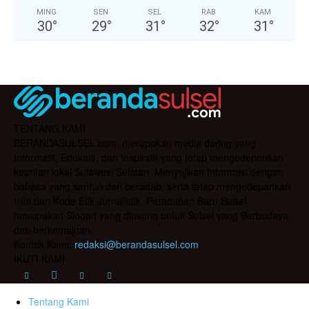
MING
SEN
SEL
RAB
KAM
30
°
29
°
31
°
32
°
31
°
TENTANG KAMI
BERANDASULSEL.com, merupakan media daring yang
Informatif, Edukatif, dan Inspiratif yang tetap mengedepankan
kearifan lokal Sulawesi Selatan. Menyajikan Informasi dengan
bahasa yang santun dan beradab, serta tetap mengedepankan
nilai dan Kode Etik Jurnalistik. Peradaban Baru Sulsel
merupakan Slogan yang diusung untuk Sulsel yang Berbudaya
dan berkemajuan.
Kontak Kami:
redaksi@berandasulsel.com
IKUTI KAMI
Tentang Kami