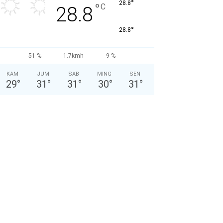
°
28.8
°
C
28.8
°
28.8
51 %
1.7kmh
9 %
KAM
JUM
SAB
MING
SEN
29
°
31
°
31
°
30
°
31
°