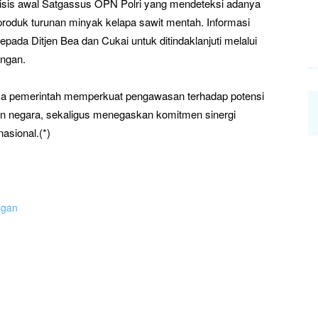
nalisis awal Satgassus OPN Polri yang mendeteksi adanya
produk turunan minyak kelapa sawit mentah. Informasi
ada Ditjen Bea dan Cukai untuk ditindaklanjuti melalui
angan.
paya pemerintah memperkuat pengawasan terhadap potensi
n negara, sekaligus menegaskan komitmen sinergi
asional.(*)
ngan