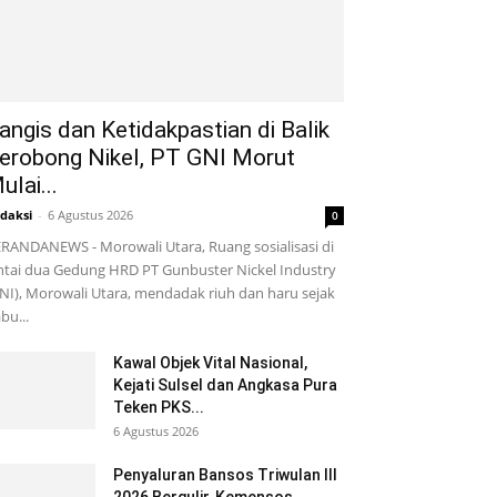
angis dan Ketidakpastian di Balik
erobong Nikel, PT GNI Morut
ulai...
daksi
-
6 Agustus 2026
0
RANDANEWS - Morowali Utara, Ruang sosialisasi di
ntai dua Gedung HRD PT Gunbuster Nickel Industry
NI), Morowali Utara, mendadak riuh dan haru sejak
bu...
Kawal Objek Vital Nasional,
Kejati Sulsel dan Angkasa Pura
Teken PKS...
6 Agustus 2026
Penyaluran Bansos Triwulan III