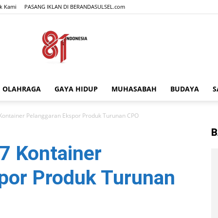
k Kami
PASANG IKLAN DI BERANDASULSEL.com
OLAHRAGA
GAYA HIDUP
MUHASABAH
BUDAYA
S
BERANDASULSEL.com
ontainer Pelanggaran Ekspor Produk Turunan CPO
B
7 Kontainer
por Produk Turunan