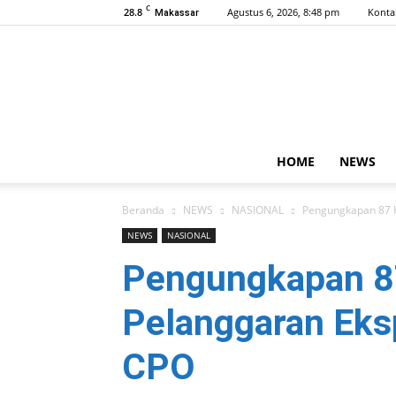
C
28.8
Agustus 6, 2026, 8:48 pm
Konta
Makassar
HOME
NEWS
Beranda
NEWS
NASIONAL
Pengungkapan 87 K
NEWS
NASIONAL
Pengungkapan 8
Pelanggaran Eks
CPO