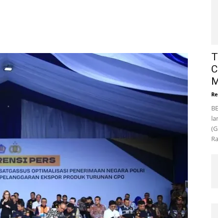
T
C
M
Re
BE
la
(G
Ra