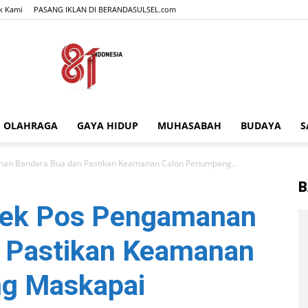
k Kami
PASANG IKLAN DI BERANDASULSEL.com
OLAHRAGA
GAYA HIDUP
MUHASABAH
BUDAYA
S
BERANDASULSEL.com
nan Bandara Bua dan Pastikan Keamanan Calon Penumpang...
B
Cek Pos Pengamanan
 Pastikan Keamanan
g Maskapai