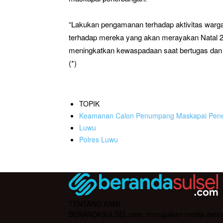
“Lakukan pengamanan terhadap aktivitas warga
terhadap mereka yang akan merayakan Natal 20
meningkatkan kewaspadaan saat bertugas dan j
(*)
TOPIK
Keamanan Calon Penumpang Maskapai Pen
Luwu
Polres Luwu
TENTANG KAMI
BERANDASULSEL.com, merupakan media daring yan