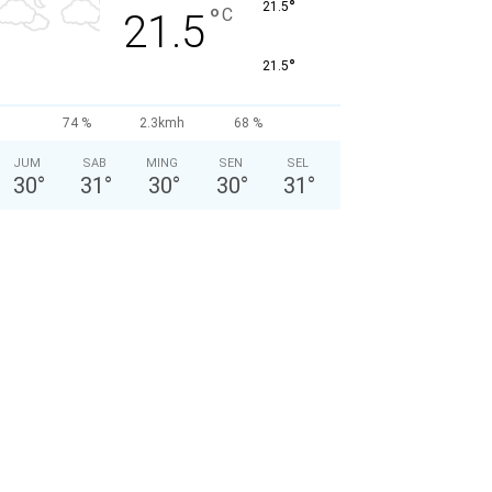
°
21.5
°
C
21.5
°
21.5
74 %
2.3kmh
68 %
JUM
SAB
MING
SEN
SEL
30
°
31
°
30
°
30
°
31
°