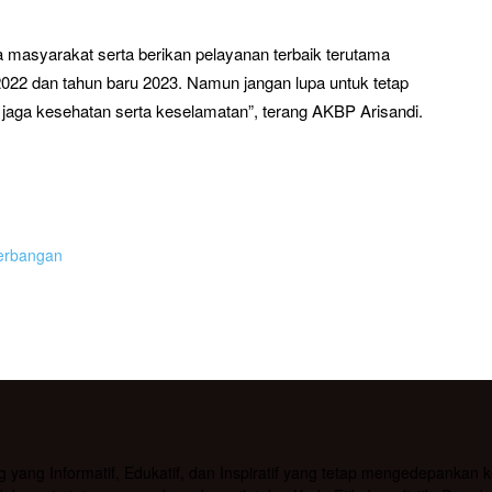
 masyarakat serta berikan pelayanan terbaik terutama
22 dan tahun baru 2023. Namun jangan lupa untuk tetap
aga kesehatan serta keselamatan”, terang AKBP Arisandi.
erbangan
g Informatif, Edukatif, dan Inspiratif yang tetap mengedepankan kea