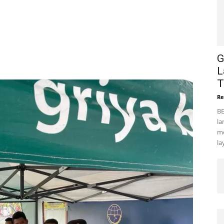
G
L
T
Re
BE
la
me
la