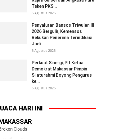
Kejati Sulsel dan Angkasa Pura
Teken PKS...
6 Agustus 2026
Penyaluran Bansos Triwulan III
2026 Bergulir, Kemensos
Bekukan Penerima Terindikasi
Judi...
6 Agustus 2026
Perkuat Sinergi, Plt Ketua
Demokrat Makassar Pimpin
Silaturahmi Boyong Pengurus
ke...
6 Agustus 2026
UACA HARI INI
MAKASSAR
Broken Clouds