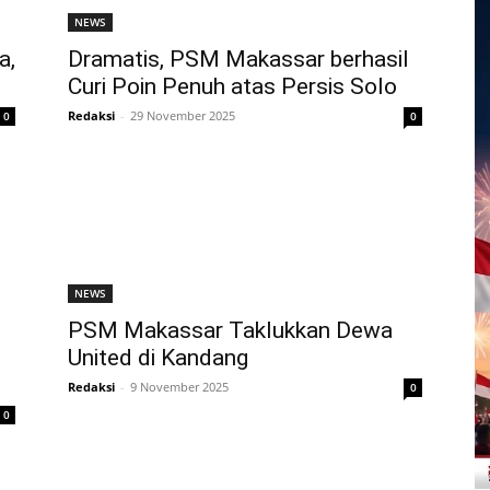
NEWS
a,
Dramatis, PSM Makassar berhasil
Curi Poin Penuh atas Persis Solo
Redaksi
-
29 November 2025
0
0
NEWS
PSM Makassar Taklukkan Dewa
United di Kandang
Redaksi
-
9 November 2025
0
0