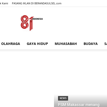
k Kami
PASANG IKLAN DI BERANDASULSEL.com
OLAHRAGA
GAYA HIDUP
MUHASABAH
BUDAYA
S
BERANDASULSEL.com
NEWS
PSM Makassar menang