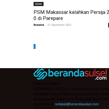
NEWS
PSM Makassar kalahkan Persija 2
0 di Parepare
Redaksi
-
21 September 2025
TENTANG KAMI
BERANDASULSEL.com, merupakan media daring yan
Informasi dengan bahasa yang santun dan berada
diusung untuk Sulsel yang Berbudaya dan berke
Kontak Kami:
redaksi@berandasulsel.com