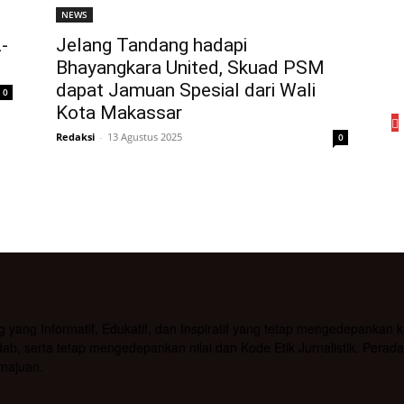
NEWS
-
Jelang Tandang hadapi
Bhayangkara United, Skuad PSM
dapat Jamuan Spesial dari Wali
0
Kota Makassar
Redaksi
-
13 Agustus 2025
0
g Informatif, Edukatif, dan Inspiratif yang tetap mengedepankan kea
b, serta tetap mengedepankan nilai dan Kode Etik Jurnalistik. Pera
majuan.