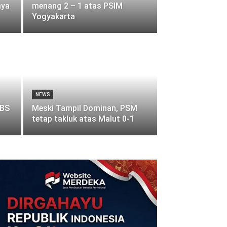
nya
menang 2 – 1 atas PSIM
Yogyakarta
NEWS
SBS
Meski Tampil Dominan, PSM
tetap takluk atas Malut 0-1