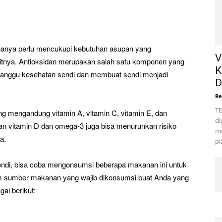
 hanya perlu mencukupi kebutuhan asupan yang
V
tnya. Antioksidan merupakan salah satu komponen yang
K
ganggu kesehatan sendi dan membuat sendi menjadi
D
Re
TE
g mengandung vitamin A, vitamin C, vitamin E, dan
di
an vitamin D dan omega-3 juga bisa menurunkan risiko
me
a.
pl
endi, bisa coba mengonsumsi beberapa makanan ini untuk
 sumber makanan yang wajib dikonsumsi buat Anda yang
ai berikut: