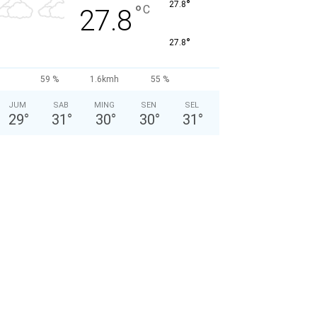
°
27.8
°
C
27.8
°
27.8
59 %
1.6kmh
55 %
JUM
SAB
MING
SEN
SEL
29
°
31
°
30
°
30
°
31
°