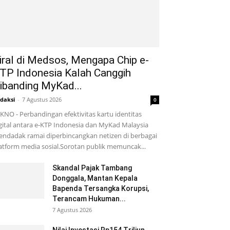
iral di Medsos, Mengapa Chip e-
TP Indonesia Kalah Canggih
ibanding MyKad...
daksi
-
7 Agustus 2026
0
KNO - Perbandingan efektivitas kartu identitas
gital antara e-KTP Indonesia dan MyKad Malaysia
ndadak ramai diperbincangkan netizen di berbagai
atform media sosial.Sorotan publik memuncak...
Skandal Pajak Tambang
Donggala, Mantan Kepala
Bapenda Tersangka Korupsi,
Terancam Hukuman...
7 Agustus 2026