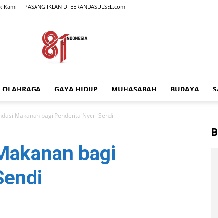
k Kami
PASANG IKLAN DI BERANDASULSEL.com
OLAHRAGA
GAYA HIDUP
MUHASABAH
BUDAYA
S
BERANDASULSEL.com
dasi Makanan bagi Penderita Nyeri Sendi
B
Makanan bagi
Sendi