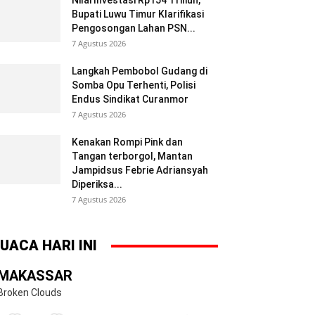
Nilai Investasi Rp154 Triliun,
Bupati Luwu Timur Klarifikasi
Pengosongan Lahan PSN...
7 Agustus 2026
Langkah Pembobol Gudang di
Somba Opu Terhenti, Polisi
Endus Sindikat Curanmor
7 Agustus 2026
Kenakan Rompi Pink dan
Tangan terborgol, Mantan
Jampidsus Febrie Adriansyah
Diperiksa...
7 Agustus 2026
UACA HARI INI
MAKASSAR
Broken Clouds