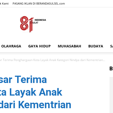
k Kami
PASANG IKLAN DI BERANDASULSEL.com
OLAHRAGA
GAYA HIDUP
MUHASABAH
BUDAYA
S
BERANDASULSEL.com
r Terima Penghargaan Kota Layak Anak Kategori Nindya dari Kementrian...
B
sar Terima
a Layak Anak
dari Kementrian