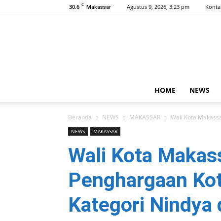
C
30.6
Agustus 9, 2026, 3:23 pm
Konta
Makassar
HOME
NEWS
Beranda
NEWS
MAKASSAR
Wali Kota Makassa
NEWS
MAKASSAR
Wali Kota Makas
Penghargaan Kot
Kategori Nindya 