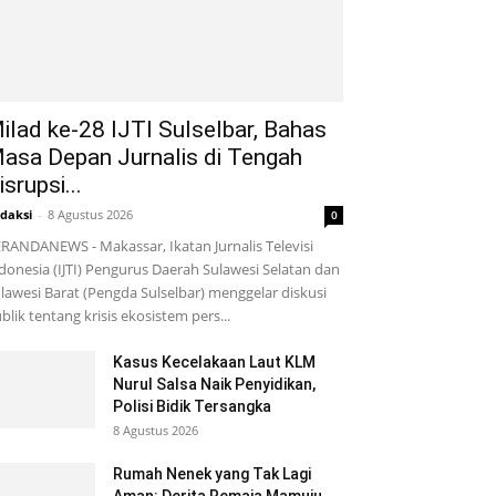
ilad ke-28 IJTI Sulselbar, Bahas
asa Depan Jurnalis di Tengah
isrupsi...
daksi
-
8 Agustus 2026
0
RANDANEWS - Makassar, Ikatan Jurnalis Televisi
donesia (IJTI) Pengurus Daerah Sulawesi Selatan dan
lawesi Barat (Pengda Sulselbar) menggelar diskusi
blik tentang krisis ekosistem pers...
Kasus Kecelakaan Laut KLM
Nurul Salsa Naik Penyidikan,
Polisi Bidik Tersangka
8 Agustus 2026
Rumah Nenek yang Tak Lagi