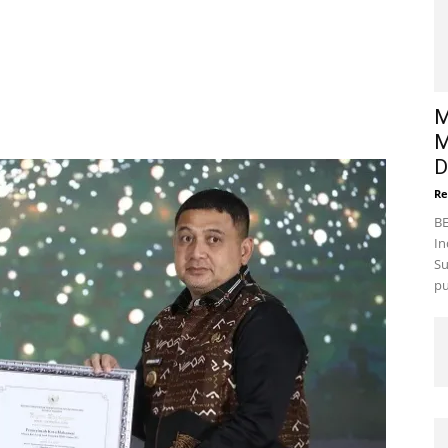
M
M
D
Re
BE
In
Su
pu