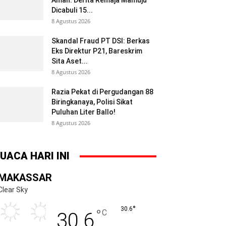
Aman: Derita Remaja Mamuju
Dicabuli 15...
8 Agustus 2026
Skandal Fraud PT DSI: Berkas
Eks Direktur P21, Bareskrim
Sita Aset...
8 Agustus 2026
Razia Pekat di Pergudangan 88
Biringkanaya, Polisi Sikat
Puluhan Liter Ballo!
8 Agustus 2026
UACA HARI INI
MAKASSAR
Clear Sky
°
30.6
°
C
30.6