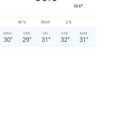
°
30.6
48 %
3kmh
2 %
MING
SEN
SEL
RAB
KAM
30
°
29
°
31
°
32
°
31
°