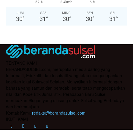
52 %
3.4kmh
6 %
JUM
SAB
MING
SEN
SEL
30
°
31
°
30
°
30
°
31
°
TENTANG KAMI
BERANDASULSEL.com, merupakan media daring yang
Informatif, Edukatif, dan Inspiratif yang tetap mengedepankan
kearifan lokal Sulawesi Selatan. Menyajikan Informasi dengan
bahasa yang santun dan beradab, serta tetap mengedepankan
nilai dan Kode Etik Jurnalistik. Peradaban Baru Sulsel
merupakan Slogan yang diusung untuk Sulsel yang Berbudaya
dan berkemajuan.
Kontak Kami:
redaksi@berandasulsel.com
IKUTI KAMI