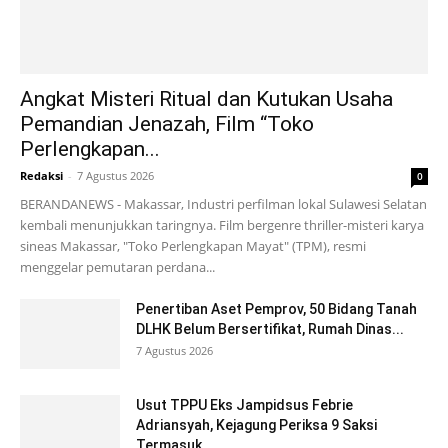
Angkat Misteri Ritual dan Kutukan Usaha
Pemandian Jenazah, Film “Toko
Perlengkapan...
Redaksi
-
7 Agustus 2026
0
BERANDANEWS - Makassar, Industri perfilman lokal Sulawesi Selatan
kembali menunjukkan taringnya. Film bergenre thriller-misteri karya
sineas Makassar, "Toko Perlengkapan Mayat" (TPM), resmi
menggelar pemutaran perdana...
Penertiban Aset Pemprov, 50 Bidang Tanah
DLHK Belum Bersertifikat, Rumah Dinas...
7 Agustus 2026
Usut TPPU Eks Jampidsus Febrie
Adriansyah, Kejagung Periksa 9 Saksi
Termasuk...