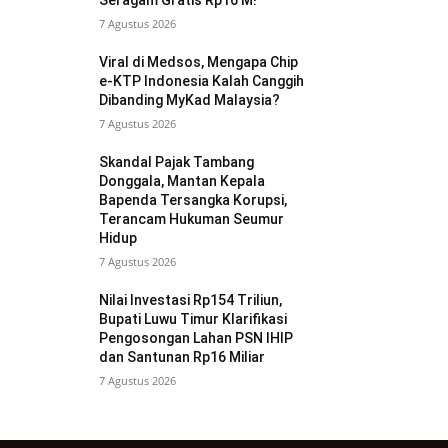
Seragam Gratis Rp16 M!
7 Agustus 2026
Viral di Medsos, Mengapa Chip
e-KTP Indonesia Kalah Canggih
Dibanding MyKad Malaysia?
7 Agustus 2026
Skandal Pajak Tambang
Donggala, Mantan Kepala
Bapenda Tersangka Korupsi,
Terancam Hukuman Seumur
Hidup
7 Agustus 2026
Nilai Investasi Rp154 Triliun,
Bupati Luwu Timur Klarifikasi
Pengosongan Lahan PSN IHIP
dan Santunan Rp16 Miliar
7 Agustus 2026