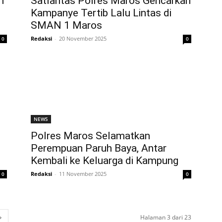
n
Satlantas Polres Maros Gencarkan
Kampanye Tertib Lalu Lintas di
SMAN 1 Maros
Redaksi
-
20 November 2025
0
0
NEWS
Polres Maros Selamatkan
Perempuan Paruh Baya, Antar
Kembali ke Keluarga di Kampung
Redaksi
-
11 November 2025
0
0
Halaman 3 dari 23