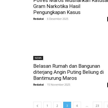
Polres Maros Musnahkan Ratusa
Gram Narkotika Hasil
Pengungkapan Kasus
Redaksi
-
6 Desember 2025
NEWS
Belasan Rumah dan Bangunan
diterjang Angin Puting Beliung di
Bantimurung Maros
Redaksi
-
15 November 2025
...
1
2
3
4
23