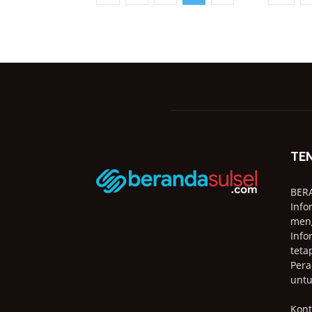
TE
BER
Info
meng
Info
teta
Pera
untu
Kont