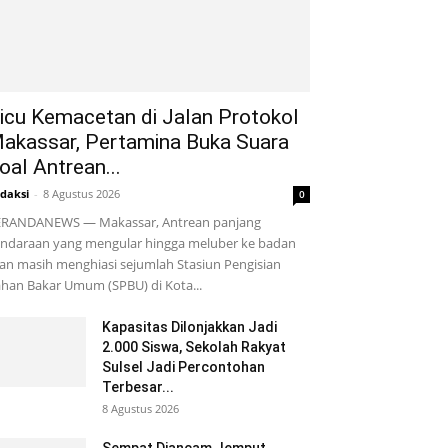
icu Kemacetan di Jalan Protokol
akassar, Pertamina Buka Suara
oal Antrean...
daksi
-
8 Agustus 2026
0
ERANDANEWS — Makassar, Antrean panjang
ndaraan yang mengular hingga meluber ke badan
lan masih menghiasi sejumlah Stasiun Pengisian
han Bakar Umum (SPBU) di Kota...
Kapasitas Dilonjakkan Jadi
2.000 Siswa, Sekolah Rakyat
Sulsel Jadi Percontohan
Terbesar...
8 Agustus 2026