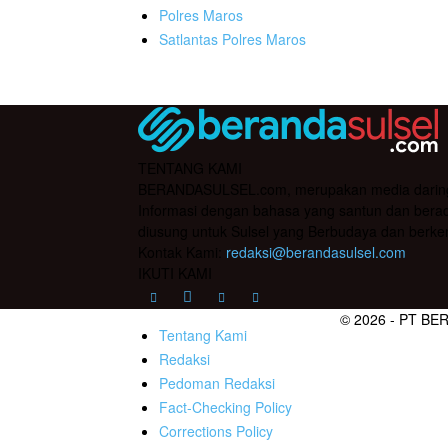
Polres Maros
Satlantas Polres Maros
TENTANG KAMI
BERANDASULSEL.com, merupakan media daring yan
Informasi dengan bahasa yang santun dan berada
diusung untuk Sulsel yang Berbudaya dan berke
Kontak Kami:
redaksi@berandasulsel.com
IKUTI KAMI
© 2026 - PT BE
Tentang Kami
Redaksi
Pedoman Redaksi
Fact-Checking Policy
Corrections Policy