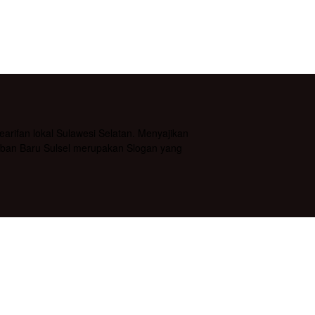
rifan lokal Sulawesi Selatan. Menyajikan
daban Baru Sulsel merupakan Slogan yang