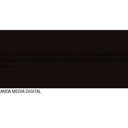
g Informatif, Edukatif, dan Inspiratif yang tetap mengedepankan kea
b, serta tetap mengedepankan nilai dan Kode Etik Jurnalistik. Pera
majuan.
RANDA MEDIA DIGITAL