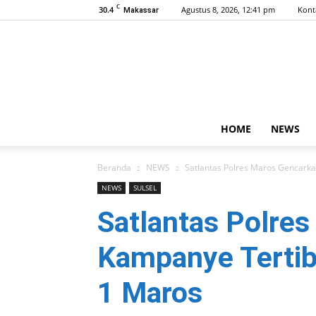
C
30.4
Agustus 8, 2026, 12:41 pm
Kont
Makassar
HOME
NEWS
Beranda
NEWS
Satlantas Polres Maros Gencarka
NEWS
SULSEL
Satlantas Polre
Kampanye Tertib
1 Maros