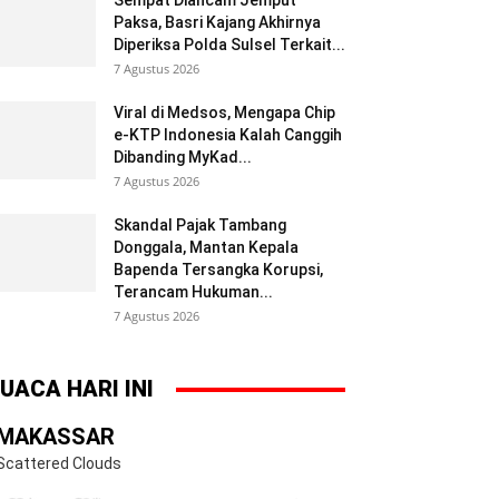
Sempat Diancam Jemput
Paksa, Basri Kajang Akhirnya
Diperiksa Polda Sulsel Terkait...
7 Agustus 2026
Viral di Medsos, Mengapa Chip
e-KTP Indonesia Kalah Canggih
Dibanding MyKad...
7 Agustus 2026
Skandal Pajak Tambang
Donggala, Mantan Kepala
Bapenda Tersangka Korupsi,
Terancam Hukuman...
7 Agustus 2026
UACA HARI INI
MAKASSAR
Scattered Clouds