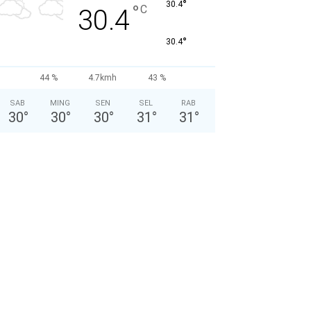
°
30.4
°
C
30.4
°
30.4
44 %
4.7kmh
43 %
SAB
MING
SEN
SEL
RAB
30
°
30
°
30
°
31
°
31
°