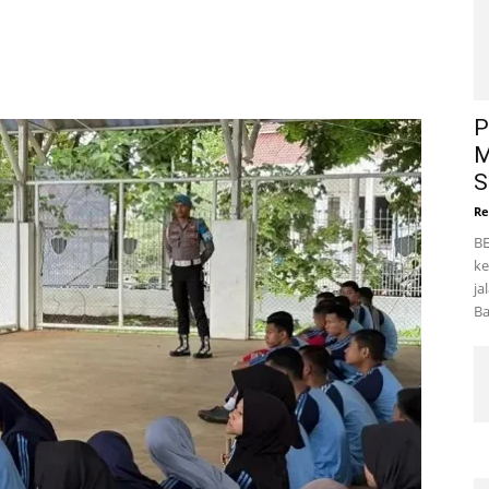
P
M
S
Re
B
ke
ja
Ba