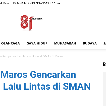
ak Kami
PASANG IKLAN DI BERANDASULSEL.com
OLAHRAGA
GAYA HIDUP
MUHASABAH
BUDAYA
S
BERANDASULSEL.com
n Kampanye Tertib Lalu Lintas di SMAN 1 Maros
B
s Maros Gencarkan
 Lalu Lintas di SMAN