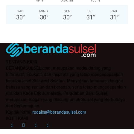
49 %
6.8kmh
100 %
SAB
MING
SEN
SEL
RAB
30
°
30
°
30
°
31
°
31
°
TENTANG KAMI
BERANDASULSEL.com, merupakan media daring yang
Informatif, Edukatif, dan Inspiratif yang tetap mengedepankan
kearifan lokal Sulawesi Selatan. Menyajikan Informasi dengan
bahasa yang santun dan beradab, serta tetap mengedepankan
nilai dan Kode Etik Jurnalistik. Peradaban Baru Sulsel
merupakan Slogan yang diusung untuk Sulsel yang Berbudaya
dan berkemajuan.
Kontak Kami:
redaksi@berandasulsel.com
IKUTI KAMI