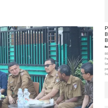
P
B
B
Re
BE
Pe
Se
pe
Su