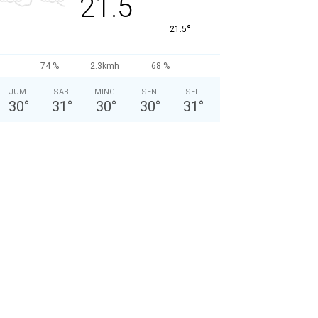
21.5
°
21.5
74 %
2.3kmh
68 %
JUM
SAB
MING
SEN
SEL
30
°
31
°
30
°
30
°
31
°