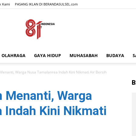
k Kami
PASANG IKLAN DI BERANDASULSEL.com
OLAHRAGA
GAYA HIDUP
MUHASABAH
BUDAYA
S
BERANDASULSEL.com
Menanti, Warga Nusa Tamalanrea Indah Kini Nikmati Air Bersih
B
n Menanti, Warga
 Indah Kini Nikmati