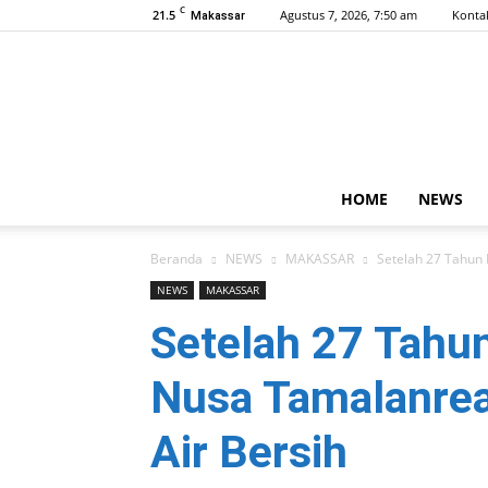
C
21.5
Agustus 7, 2026, 7:50 am
Konta
Makassar
HOME
NEWS
Beranda
NEWS
MAKASSAR
Setelah 27 Tahun 
NEWS
MAKASSAR
Setelah 27 Tahu
Nusa Tamalanrea
Air Bersih