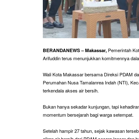
BERANDANEWS – Makassar,
Pemerintah Ko
Arifuddin terus menunjukkan komitmennya dala
Wali Kota Makassar bersama Direksi PDAM dan
Perumahan Nusa Tamalanrea Indah (NTI), Kec
terkendala akses air bersih.
Bukan hanya sekadar kunjungan, tapi kehadiran
momentum bersejarah bagi warga setempat.
Setelah hampir 27 tahun, sejak kawasan terse
aliran air bersih dari PDAM secara lancar dan b