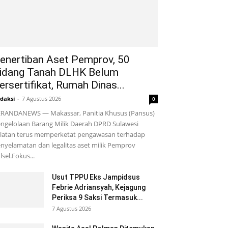
enertiban Aset Pemprov, 50
idang Tanah DLHK Belum
ersertifikat, Rumah Dinas...
daksi
-
7 Agustus 2026
0
RANDANEWS — Makassar, Panitia Khusus (Pansus)
ngelolaan Barang Milik Daerah DPRD Sulawesi
latan terus memperketat pengawasan terhadap
nyelamatan dan legalitas aset milik Pemprov
lsel.Fokus...
Usut TPPU Eks Jampidsus
Febrie Adriansyah, Kejagung
Periksa 9 Saksi Termasuk...
7 Agustus 2026