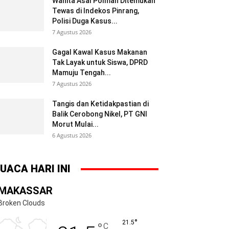
Wanita Asal Polman Ditemukan
Tewas di Indekos Pinrang,
Polisi Duga Kasus...
7 Agustus 2026
Gagal Kawal Kasus Makanan
Tak Layak untuk Siswa, DPRD
Mamuju Tengah...
7 Agustus 2026
Tangis dan Ketidakpastian di
Balik Cerobong Nikel, PT GNI
Morut Mulai...
6 Agustus 2026
UACA HARI INI
MAKASSAR
Broken Clouds
°
21.5
°
C