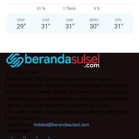
51 %
1.7kmh
9 %
KAM
JUM
SAB
MING
SEN
29
°
31
°
31
°
30
°
31
°
TENTANG KAMI
BERANDASULSEL.com, merupakan media daring yang
Informatif, Edukatif, dan Inspiratif yang tetap mengedepankan
kearifan lokal Sulawesi Selatan. Menyajikan Informasi dengan
bahasa yang santun dan beradab, serta tetap mengedepankan
nilai dan Kode Etik Jurnalistik. Peradaban Baru Sulsel
merupakan Slogan yang diusung untuk Sulsel yang Berbudaya
dan berkemajuan.
Kontak Kami:
redaksi@berandasulsel.com
IKUTI KAMI