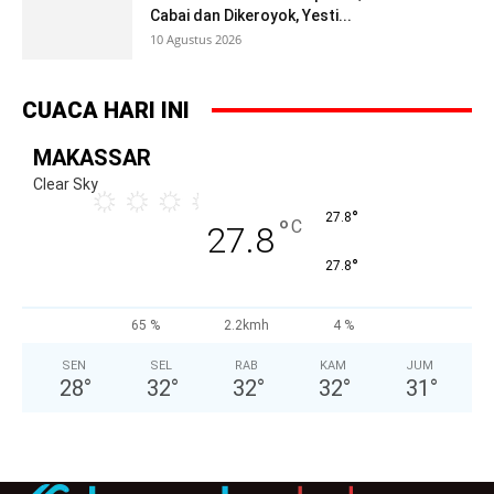
Cabai dan Dikeroyok, Yesti...
10 Agustus 2026
CUACA HARI INI
MAKASSAR
Clear Sky
°
27.8
°
C
27.8
°
27.8
65 %
2.2kmh
4 %
SEN
SEL
RAB
KAM
JUM
28
°
32
°
32
°
32
°
31
°