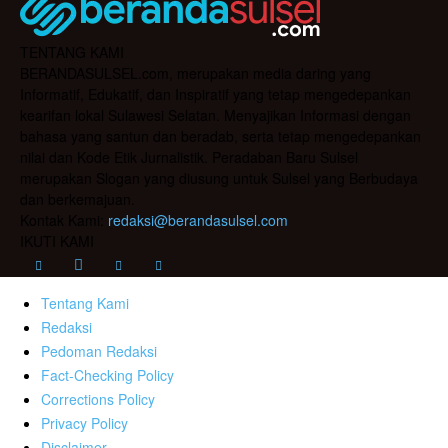
TENTANG KAMI
BERANDASULSEL.com, merupakan media daring yang
Informatif, Edukatif, dan Inspiratif yang tetap mengedepankan
kearifan lokal Sulawesi Selatan. Menyajikan Informasi dengan
bahasa yang santun dan beradab, serta tetap mengedepankan
nilai dan Kode Etik Jurnalistik. Peradaban Baru Sulsel
merupakan Slogan yang diusung untuk Sulsel yang Berbudaya
dan berkemajuan.
Kontak Kami:
redaksi@berandasulsel.com
IKUTI KAMI
Tentang Kami
Redaksi
Pedoman Redaksi
Fact-Checking Policy
Corrections Policy
Privacy Policy
Disclaimer