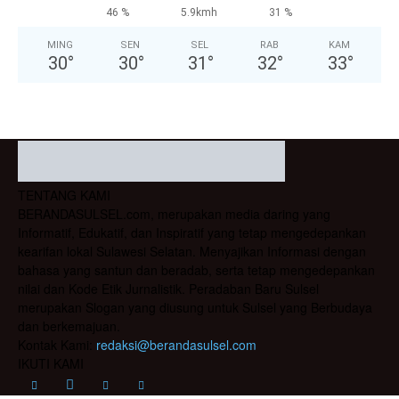
46 %
5.9kmh
31 %
MING
SEN
SEL
RAB
KAM
30
°
30
°
31
°
32
°
33
°
TENTANG KAMI
BERANDASULSEL.com, merupakan media daring yang
Informatif, Edukatif, dan Inspiratif yang tetap mengedepankan
kearifan lokal Sulawesi Selatan. Menyajikan Informasi dengan
bahasa yang santun dan beradab, serta tetap mengedepankan
nilai dan Kode Etik Jurnalistik. Peradaban Baru Sulsel
merupakan Slogan yang diusung untuk Sulsel yang Berbudaya
dan berkemajuan.
Kontak Kami:
redaksi@berandasulsel.com
IKUTI KAMI