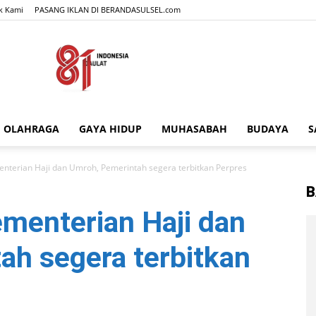
k Kami
PASANG IKLAN DI BERANDASULSEL.com
OLAHRAGA
GAYA HIDUP
MUHASABAH
BUDAYA
S
BERANDASULSEL.com
terian Haji dan Umroh, Pemerintah segera terbitkan Perpres
B
enterian Haji dan
ah segera terbitkan