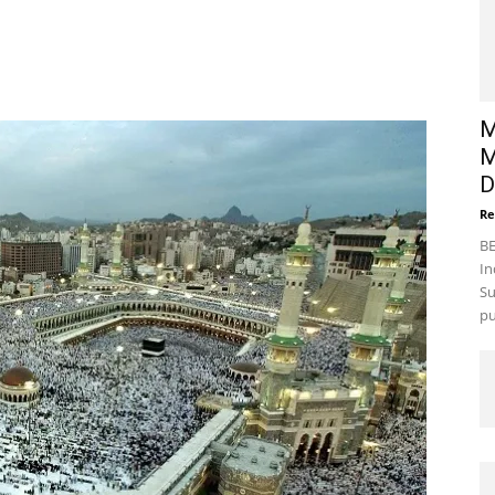
M
M
D
Re
BE
In
Su
pu