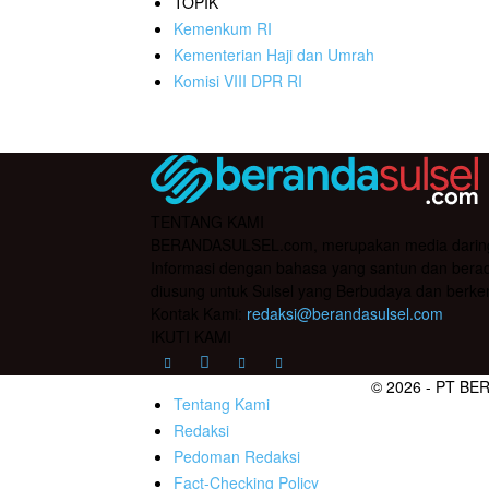
TOPIK
Kemenkum RI
Kementerian Haji dan Umrah
Komisi VIII DPR RI
TENTANG KAMI
BERANDASULSEL.com, merupakan media daring yan
Informasi dengan bahasa yang santun dan berada
diusung untuk Sulsel yang Berbudaya dan berke
Kontak Kami:
redaksi@berandasulsel.com
IKUTI KAMI
© 2026 - PT BE
Tentang Kami
Redaksi
Pedoman Redaksi
Fact-Checking Policy