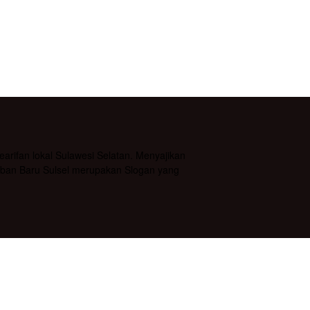
rifan lokal Sulawesi Selatan. Menyajikan
daban Baru Sulsel merupakan Slogan yang