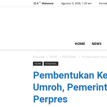
C
22.6
Agustus 9, 2026, 1:29 am
Konta
Makassar
HOME
NEWS
Beranda
NEWS
NASIONAL
Pembentukan Kemen
NEWS
NASIONAL
Pembentukan Kem
Umroh, Pemerint
Perpres