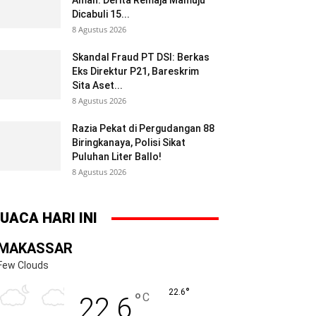
Aman: Derita Remaja Mamuju
Dicabuli 15...
8 Agustus 2026
Skandal Fraud PT DSI: Berkas
Eks Direktur P21, Bareskrim
Sita Aset...
8 Agustus 2026
Razia Pekat di Pergudangan 88
Biringkanaya, Polisi Sikat
Puluhan Liter Ballo!
8 Agustus 2026
UACA HARI INI
MAKASSAR
Few Clouds
°
22.6
°
C
22.6