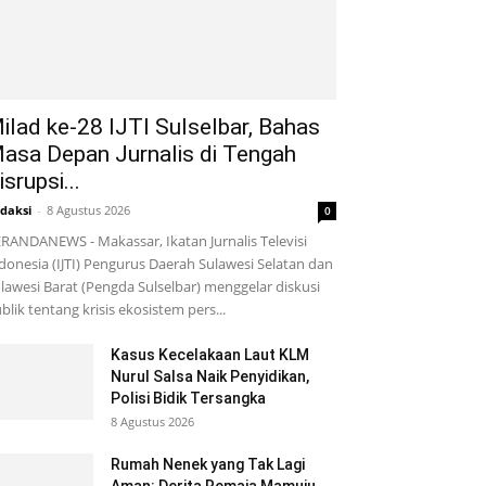
ilad ke-28 IJTI Sulselbar, Bahas
asa Depan Jurnalis di Tengah
isrupsi...
daksi
-
8 Agustus 2026
0
RANDANEWS - Makassar, Ikatan Jurnalis Televisi
donesia (IJTI) Pengurus Daerah Sulawesi Selatan dan
lawesi Barat (Pengda Sulselbar) menggelar diskusi
blik tentang krisis ekosistem pers...
Kasus Kecelakaan Laut KLM
Nurul Salsa Naik Penyidikan,
Polisi Bidik Tersangka
8 Agustus 2026
Rumah Nenek yang Tak Lagi