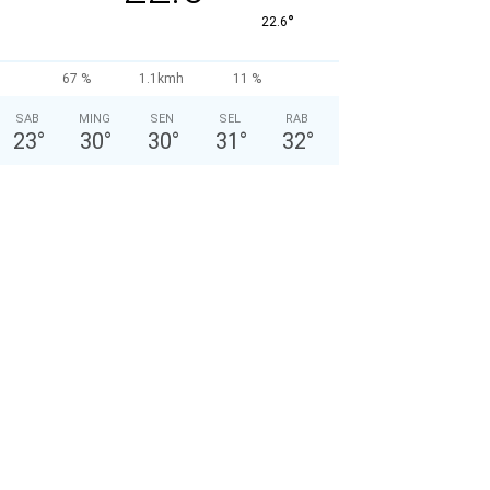
°
22.6
67 %
1.1kmh
11 %
SAB
MING
SEN
SEL
RAB
23
°
30
°
30
°
31
°
32
°