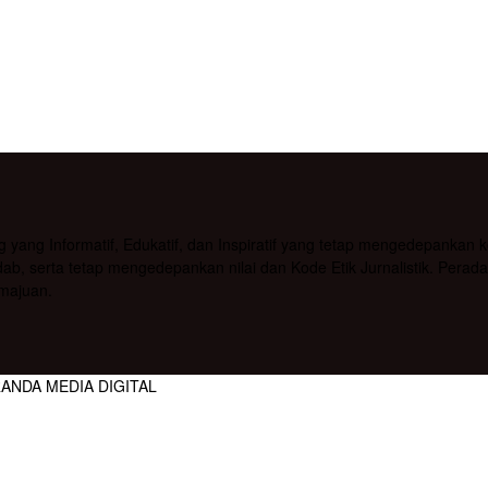
g Informatif, Edukatif, dan Inspiratif yang tetap mengedepankan kea
b, serta tetap mengedepankan nilai dan Kode Etik Jurnalistik. Pera
majuan.
RANDA MEDIA DIGITAL