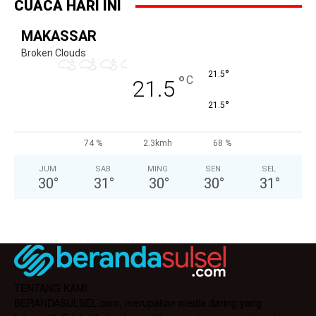
CUACA HARI INI
MAKASSAR
Broken Clouds
°
21.5
°
C
21.5
°
21.5
74 %
2.3kmh
68 %
JUM
SAB
MING
SEN
SEL
30
°
31
°
30
°
30
°
31
°
TENTANG KAMI
BERANDASULSEL.com, merupakan media daring yang