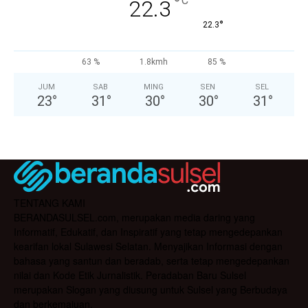
°
C
22.3
°
22.3
63 %
1.8kmh
85 %
JUM
SAB
MING
SEN
SEL
23
°
31
°
30
°
30
°
31
°
TENTANG KAMI
BERANDASULSEL.com, merupakan media daring yang
Informatif, Edukatif, dan Inspiratif yang tetap mengedepankan
kearifan lokal Sulawesi Selatan. Menyajikan Informasi dengan
bahasa yang santun dan beradab, serta tetap mengedepankan
nilai dan Kode Etik Jurnalistik. Peradaban Baru Sulsel
merupakan Slogan yang diusung untuk Sulsel yang Berbudaya
dan berkemajuan.