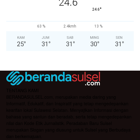
24.6
°
24.6
63 %
2.4kmh
13 %
KAM
JUM
SAB
MING
SEN
25
°
31
°
31
°
30
°
31
°
TENTANG KAMI
BERANDASULSEL.com, merupakan media daring yang
Informatif, Edukatif, dan Inspiratif yang tetap mengedepankan
kearifan lokal Sulawesi Selatan. Menyajikan Informasi dengan
bahasa yang santun dan beradab, serta tetap mengedepankan
nilai dan Kode Etik Jurnalistik. Peradaban Baru Sulsel
merupakan Slogan yang diusung untuk Sulsel yang Berbudaya
dan berkemajuan.