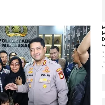
M
M
D
Re
BE
In
Su
pu