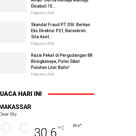
Aman: Derita Remaja Mamuju
Dicabuli 15...
8 Agustus 2026
Skandal Fraud PT DSI: Berkas
Eks Direktur P21, Bareskrim
Sita Aset...
8 Agustus 2026
Razia Pekat di Pergudangan 88
Biringkanaya, Polisi Sikat
Puluhan Liter Ballo!
8 Agustus 2026
UACA HARI INI
MAKASSAR
Clear Sky
°
30.6
°
C
30.6