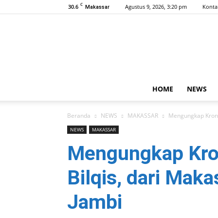
C
30.6
Agustus 9, 2026, 3:20 pm
Konta
Makassar
HOME
NEWS
Beranda
NEWS
MAKASSAR
Mengungkap Kronol
NEWS
MAKASSAR
Mengungkap Kron
Bilqis, dari Maka
Jambi