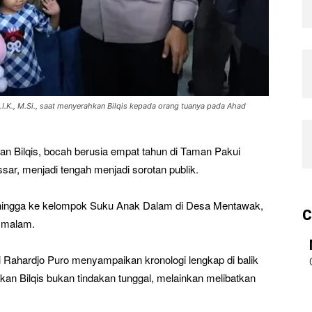
.I.K., M.Si., saat menyerahkan Bilqis kepada orang tuanya pada Ahad
n Bilqis, bocah berusia empat tahun di Taman Pakui
r, menjadi tengah menjadi sorotan publik.
al hingga ke kelompok Suku Anak Dalam di Desa Mentawak,
C
) malam.
i Rahardjo Puro menyampaikan kronologi lengkap di balik
kan Bilqis bukan tindakan tunggal, melainkan melibatkan