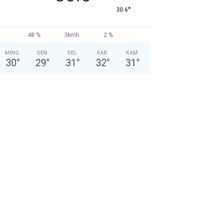
°
30.6
48 %
3kmh
2 %
MING
SEN
SEL
RAB
KAM
30
°
29
°
31
°
32
°
31
°