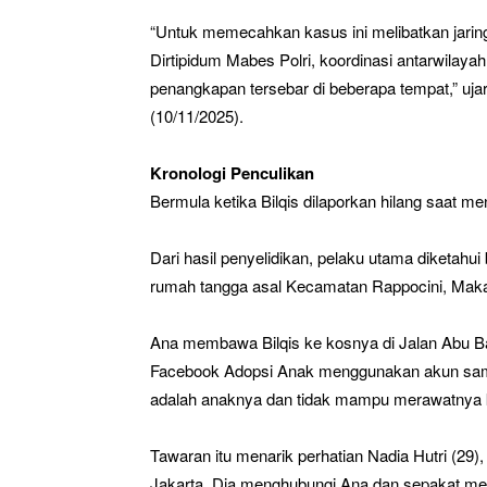
“Untuk memecahkan kasus ini melibatkan jaring
Dirtipidum Mabes Polri, koordinasi antarwilaya
penangkapan tersebar di beberapa tempat,” uja
(10/11/2025).
Kronologi Penculikan
Bermula ketika Bilqis dilaporkan hilang saat 
Dari hasil penyelidikan, pelaku utama diketahu
rumah tangga asal Kecamatan Rappocini, Maka
Ana membawa Bilqis ke kosnya di Jalan Abu B
Facebook Adopsi Anak menggunakan akun sama
adalah anaknya dan tidak mampu merawatnya k
Tawaran itu menarik perhatian Nadia Hutri (29)
Jakarta. Dia menghubungi Ana dan sepakat memb