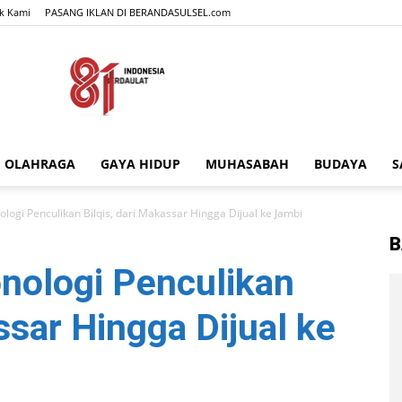
k Kami
PASANG IKLAN DI BERANDASULSEL.com
OLAHRAGA
GAYA HIDUP
MUHASABAH
BUDAYA
S
BERANDASULSEL.com
ogi Penculikan Bilqis, dari Makassar Hingga Dijual ke Jambi
B
ologi Penculikan
ssar Hingga Dijual ke