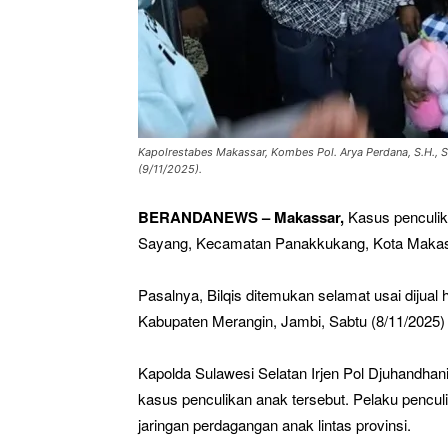
Kapolrestabes Makassar, Kombes Pol. Arya Perdana, S.H., S
(9/11/2025).
BERANDANEWS – Makassar,
Kasus penculika
Sayang, Kecamatan Panakkukang, Kota Makassa
Pasalnya, Bilqis ditemukan selamat usai diju
Kabupaten Merangin, Jambi, Sabtu (8/11/2025
Kapolda Sulawesi Selatan Irjen Pol Djuhandhan
kasus penculikan anak tersebut. Pelaku penculi
jaringan perdagangan anak lintas provinsi.