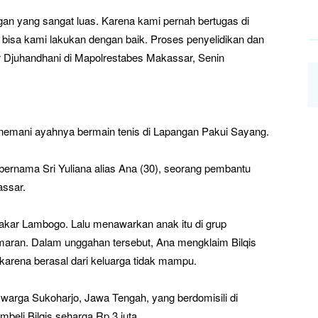
an yang sangat luas. Karena kami pernah bertugas di
h bisa kami lakukan dengan baik. Proses penyelidikan dan
r Djuhandhani di Mapolrestabes Makassar, Senin
menemani ayahnya bermain tenis di Lapangan Pakui Sayang.
i bernama Sri Yuliana alias Ana (30), seorang pembantu
ssar.
akar Lambogo. Lalu menawarkan anak itu di grup
ran. Dalam unggahan tersebut, Ana mengklaim Bilqis
arena berasal dari keluarga tidak mampu.
, warga Sukoharjo, Jawa Tengah, yang berdomisili di
eli Bilqis seharga Rp 3 juta.