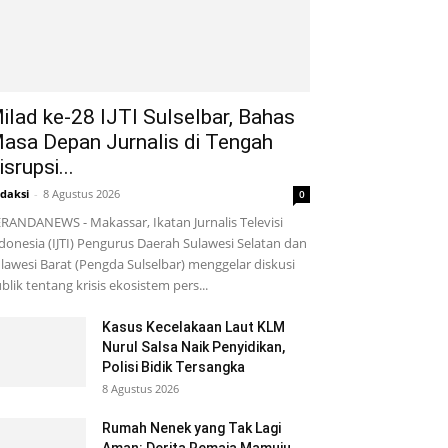
ilad ke-28 IJTI Sulselbar, Bahas
asa Depan Jurnalis di Tengah
isrupsi...
daksi
-
8 Agustus 2026
0
RANDANEWS - Makassar, Ikatan Jurnalis Televisi
donesia (IJTI) Pengurus Daerah Sulawesi Selatan dan
lawesi Barat (Pengda Sulselbar) menggelar diskusi
blik tentang krisis ekosistem pers...
Kasus Kecelakaan Laut KLM
Nurul Salsa Naik Penyidikan,
Polisi Bidik Tersangka
8 Agustus 2026
Rumah Nenek yang Tak Lagi