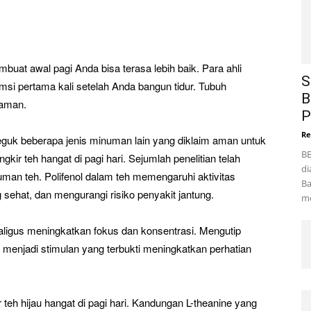
at awal pagi Anda bisa terasa lebih baik. Para ahli
S
msi pertama kali setelah Anda bangun tidur. Tubuh
B
laman.
P
Re
neguk beberapa jenis minuman lain yang diklaim aman untuk
BE
ir teh hangat di pagi hari. Sejumlah penelitian telah
di
an teh. Polifenol dalam teh memengaruhi aktivitas
Ba
sehat, dan mengurangi risiko penyakit jantung.
me
ligus meningkatkan fokus dan konsentrasi. Mengutip
 menjadi stimulan yang terbukti meningkatkan perhatian
 teh hijau hangat di pagi hari. Kandungan L-theanine yang