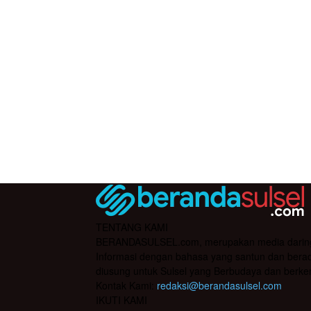
TENTANG KAMI
BERANDASULSEL.com, merupakan media daring yan
Informasi dengan bahasa yang santun dan berada
diusung untuk Sulsel yang Berbudaya dan berke
Kontak Kami:
redaksi@berandasulsel.com
IKUTI KAMI