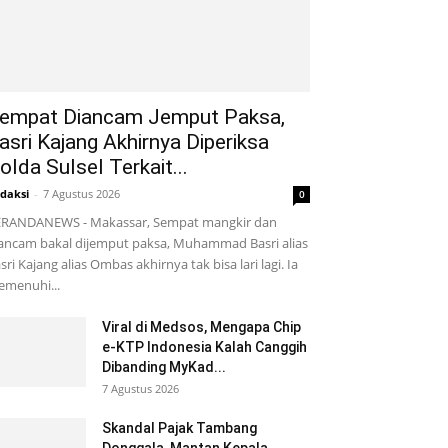
empat Diancam Jemput Paksa,
asri Kajang Akhirnya Diperiksa
olda Sulsel Terkait...
daksi
-
7 Agustus 2026
0
RANDANEWS - Makassar, Sempat mangkir dan
ancam bakal dijemput paksa, Muhammad Basri alias
sri Kajang alias Ombas akhirnya tak bisa lari lagi. Ia
menuhi...
Viral di Medsos, Mengapa Chip
e-KTP Indonesia Kalah Canggih
Dibanding MyKad...
7 Agustus 2026
Skandal Pajak Tambang