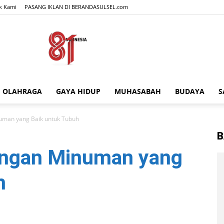
k Kami
PASANG IKLAN DI BERANDASULSEL.com
OLAHRAGA
GAYA HIDUP
MUHASABAH
BUDAYA
S
BERANDASULSEL.com
uman yang Baik untuk Tubuh
B
engan Minuman yang
h