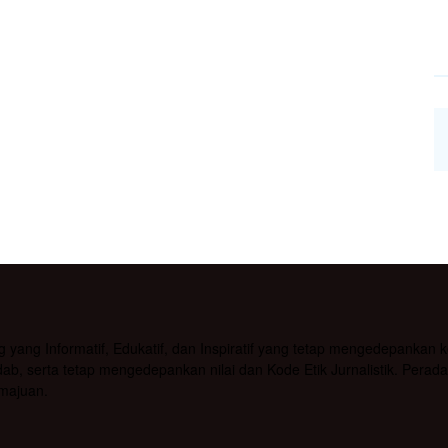
g Informatif, Edukatif, dan Inspiratif yang tetap mengedepankan kea
b, serta tetap mengedepankan nilai dan Kode Etik Jurnalistik. Pera
majuan.