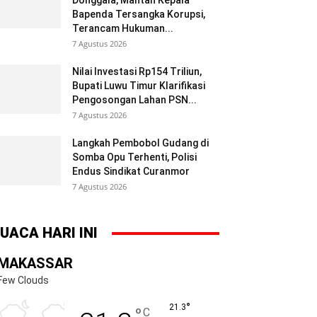
Donggala, Mantan Kepala
Bapenda Tersangka Korupsi,
Terancam Hukuman...
7 Agustus 2026
Nilai Investasi Rp154 Triliun,
Bupati Luwu Timur Klarifikasi
Pengosongan Lahan PSN...
7 Agustus 2026
Langkah Pembobol Gudang di
Somba Opu Terhenti, Polisi
Endus Sindikat Curanmor
7 Agustus 2026
UACA HARI INI
MAKASSAR
Few Clouds
°
21.3
°
C