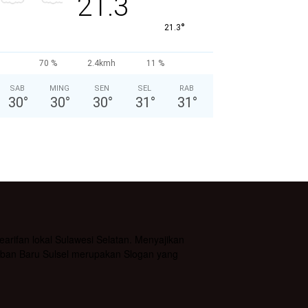
21.3
°
21.3
70 %
2.4kmh
11 %
SAB
MING
SEN
SEL
RAB
30
°
30
°
30
°
31
°
31
°
rifan lokal Sulawesi Selatan. Menyajikan
daban Baru Sulsel merupakan Slogan yang