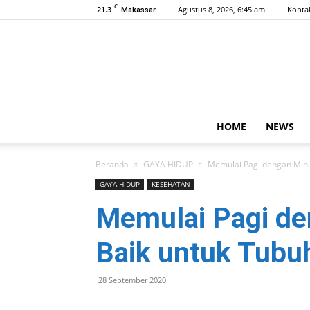
C
21.3
Agustus 8, 2026, 6:45 am
Konta
Makassar
HOME
NEWS
Beranda
GAYA HIDUP
Memulai Pagi dengan Min
GAYA HIDUP
KESEHATAN
Memulai Pagi d
Baik untuk Tubu
28 September 2020