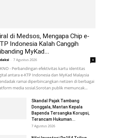
iral di Medsos, Mengapa Chip e-
TP Indonesia Kalah Canggih
ibanding MyKad...
daksi
-
7 Agustus 2026
0
KNO - Perbandingan efektivitas kartu identitas
gital antara e-KTP Indonesia dan MyKad Malaysia
ndadak ramai diperbincangkan netizen di berbagai
atform media sosial.Sorotan publik memuncak...
Skandal Pajak Tambang
Donggala, Mantan Kepala
Bapenda Tersangka Korupsi,
Terancam Hukuman...
7 Agustus 2026