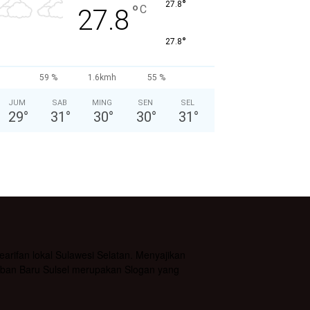
°
27.8
°
C
27.8
°
27.8
59 %
1.6kmh
55 %
JUM
SAB
MING
SEN
SEL
29
°
31
°
30
°
30
°
31
°
rifan lokal Sulawesi Selatan. Menyajikan
daban Baru Sulsel merupakan Slogan yang