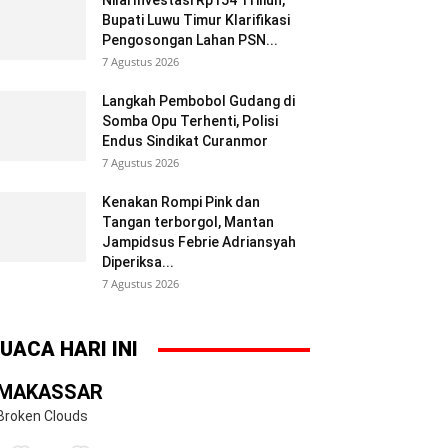
Nilai Investasi Rp154 Triliun,
Bupati Luwu Timur Klarifikasi
Pengosongan Lahan PSN...
7 Agustus 2026
Langkah Pembobol Gudang di
Somba Opu Terhenti, Polisi
Endus Sindikat Curanmor
7 Agustus 2026
Kenakan Rompi Pink dan
Tangan terborgol, Mantan
Jampidsus Febrie Adriansyah
Diperiksa...
7 Agustus 2026
UACA HARI INI
MAKASSAR
Broken Clouds