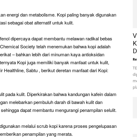
kan energi dan metabolisme. Kopi paling banyak digunakan
 sebagai obat alternatif untuk kulit.
V
fenol dipercaya dapat membantu melawan radikal bebas
K
n Chemical Society telah menemukan bahwa kopi adalah
D
erikat – bahkan lebih dari minuman kaya antioksidan
Re
 ternyata Kopi juga memiliki banyak manfaat untuk kulit,
TE
Healthline, Sabtu , berikut deretan manfaat dari Kopi:
di
me
pl
it pada kulit. Diperkirakan bahwa kandungan kafein dalam
engan melebarkan pembuluh darah di bawah kulit dan
, sehingga dapat membantu mengurangi penampilan selulit.
k digunakan melalui scrub kopi karena proses pengelupasan
 memberikan penampilan yang merata.