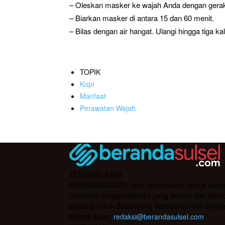
– Oleskan masker ke wajah Anda dengan gera
– Biarkan masker di antara 15 dan 60 menit.
– Bilas dengan air hangat. Ulangi hingga tiga ka
TOPIK
Kopi
Manfaat
Perawatan Wajah
TENTANG KAMI
BERANDASULSEL.com, merupakan media daring yan
Informasi dengan bahasa yang santun dan berada
diusung untuk Sulsel yang Berbudaya dan berke
Kontak Kami:
redaksi@berandasulsel.com