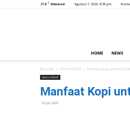
C
27.8
Agustus 7, 2026, 8:36 pm
Konta
Makassar
HOME
NEWS
Beranda
GAYA HIDUP
Manfaat Kopi untuk Kulit 
GAYA HIDUP
Manfaat Kopi unt
10 Juli 2020