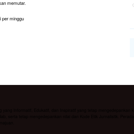
kan memutar.
li per minggu
g Informatif, Edukatif, dan Inspiratif yang tetap mengedepankan kea
b, serta tetap mengedepankan nilai dan Kode Etik Jurnalistik. Pera
majuan.