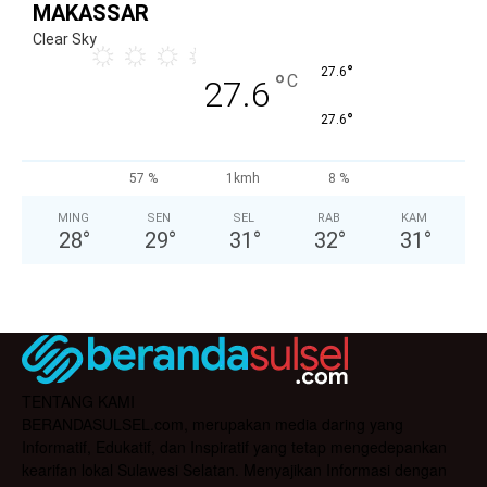
MAKASSAR
Clear Sky
°
27.6
°
C
27.6
°
27.6
57 %
1kmh
8 %
MING
SEN
SEL
RAB
KAM
28
°
29
°
31
°
32
°
31
°
TENTANG KAMI
BERANDASULSEL.com, merupakan media daring yang
Informatif, Edukatif, dan Inspiratif yang tetap mengedepankan
kearifan lokal Sulawesi Selatan. Menyajikan Informasi dengan