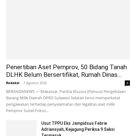
Penertiban Aset Pemprov, 50 Bidang Tanah
DLHK Belum Bersertifikat, Rumah Dinas...
Redaksi
-
7 Agustus 2026
0
BERANDANEWS — Makassar, Panitia Khusus (Pansus) Pengelolaan
Barang Milik Daerah DPRD Sulawesi Selatan terus memperketat
pengawasan terhadap penyelamatan dan legalitas aset milik
Pemprov Sulsel.Fokus...
Usut TPPU Eks Jampidsus Febrie
Adriansyah, Kejagung Periksa 9 Saksi
Termasuk...