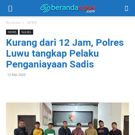
Beranda
NEWS
NEWS
SULSEL
Kurang dari 12 Jam, Polres
Luwu tangkap Pelaku
Penganiayaan Sadis
15 Mei 2025