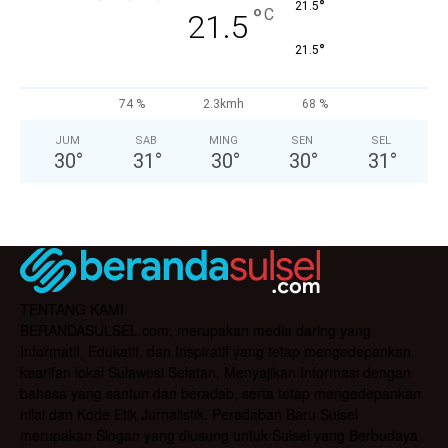
°
21.5
°
C
21.5
°
21.5
74 %
2.3kmh
68 %
JUM
SAB
MING
SEN
SEL
30
°
31
°
30
°
30
°
31
°
TENTANG KAMI
BERANDASULSEL.com, merupakan media daring yang
Informatif, Edukatif, dan Inspiratif yang tetap mengedepankan
kearifan lokal Sulawesi Selatan. Menyajikan Informasi dengan
bahasa yang santun dan beradab, serta tetap mengedepankan
nilai dan Kode Etik Jurnalistik. Peradaban Baru Sulsel
merupakan Slogan yang diusung untuk Sulsel yang Berbudaya