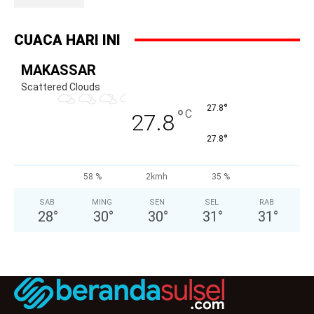
CUACA HARI INI
MAKASSAR
Scattered Clouds
°
27.8
°
C
27.8
°
27.8
58 %
2kmh
35 %
SAB
MING
SEN
SEL
RAB
28
°
30
°
30
°
31
°
31
°