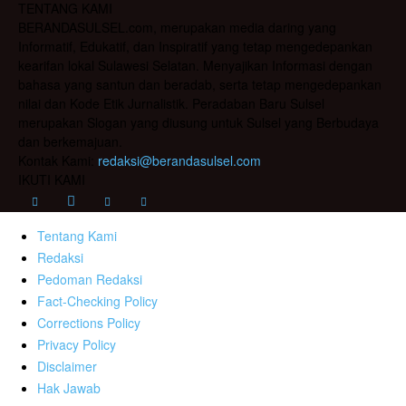
TENTANG KAMI
BERANDASULSEL.com, merupakan media daring yang
Informatif, Edukatif, dan Inspiratif yang tetap mengedepankan
kearifan lokal Sulawesi Selatan. Menyajikan Informasi dengan
bahasa yang santun dan beradab, serta tetap mengedepankan
nilai dan Kode Etik Jurnalistik. Peradaban Baru Sulsel
merupakan Slogan yang diusung untuk Sulsel yang Berbudaya
dan berkemajuan.
Kontak Kami:
redaksi@berandasulsel.com
IKUTI KAMI
Tentang Kami
Redaksi
Pedoman Redaksi
Fact-Checking Policy
Corrections Policy
Privacy Policy
Disclaimer
Hak Jawab