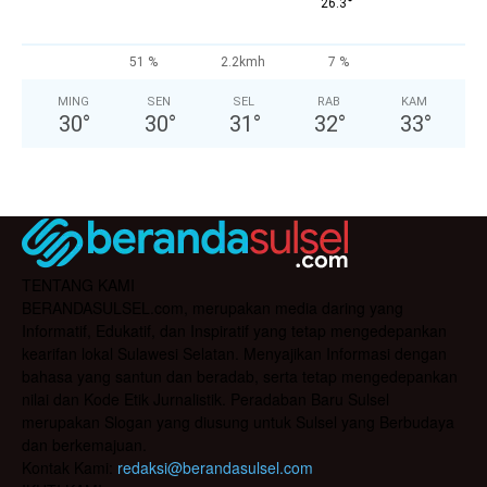
°
26.3
51 %
2.2kmh
7 %
MING
SEN
SEL
RAB
KAM
30
°
30
°
31
°
32
°
33
°
TENTANG KAMI
BERANDASULSEL.com, merupakan media daring yang
Informatif, Edukatif, dan Inspiratif yang tetap mengedepankan
kearifan lokal Sulawesi Selatan. Menyajikan Informasi dengan
bahasa yang santun dan beradab, serta tetap mengedepankan
nilai dan Kode Etik Jurnalistik. Peradaban Baru Sulsel
merupakan Slogan yang diusung untuk Sulsel yang Berbudaya
dan berkemajuan.
Kontak Kami:
redaksi@berandasulsel.com