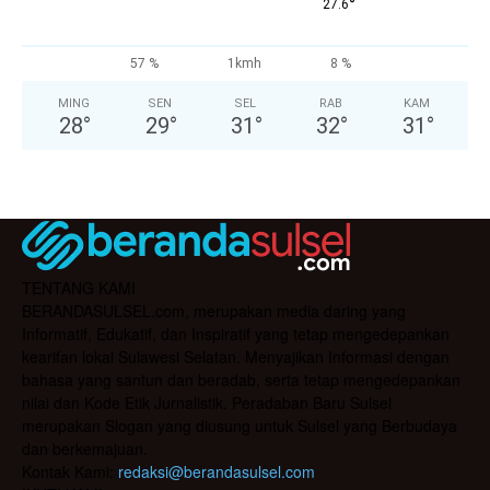
°
27.6
57 %
1kmh
8 %
MING
SEN
SEL
RAB
KAM
28
°
29
°
31
°
32
°
31
°
TENTANG KAMI
BERANDASULSEL.com, merupakan media daring yang
Informatif, Edukatif, dan Inspiratif yang tetap mengedepankan
kearifan lokal Sulawesi Selatan. Menyajikan Informasi dengan
bahasa yang santun dan beradab, serta tetap mengedepankan
nilai dan Kode Etik Jurnalistik. Peradaban Baru Sulsel
merupakan Slogan yang diusung untuk Sulsel yang Berbudaya
dan berkemajuan.
Kontak Kami:
redaksi@berandasulsel.com