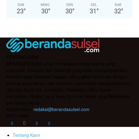
SAB
MING
SEN
SEL
RAB
23
°
30
°
30
°
31
°
32
°
TENTANG KAMI
BERANDASULSEL.com, merupakan media daring yang
Informatif, Edukatif, dan Inspiratif yang tetap mengedepankan
kearifan lokal Sulawesi Selatan. Menyajikan Informasi dengan
bahasa yang santun dan beradab, serta tetap mengedepankan
nilai dan Kode Etik Jurnalistik. Peradaban Baru Sulsel
merupakan Slogan yang diusung untuk Sulsel yang Berbudaya
dan berkemajuan.
Kontak Kami:
redaksi@berandasulsel.com
IKUTI KAMI
Tentang Kami