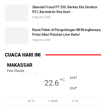
Skandal Fraud PT DSI: Berkas Eks Direktur
P21, Bareskrim Sita Aset...
8 Agustus 2026
Razia Pekat di Pergudangan 88 Biringkanaya,
Polisi Sikat Puluhan Liter Ballo!
8 Agustus 2026
CUACA HARI INI
MAKASSAR
Few Clouds
°
22.6
°
C
22.6
°
22.6
67 %
1.1kmh
11 %