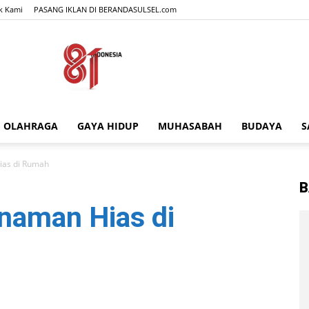
k Kami
PASANG IKLAN DI BERANDASULSEL.com
OLAHRAGA
GAYA HIDUP
MUHASABAH
BUDAYA
S
BERANDASULSEL.com
ias di Rumah
B
naman Hias di