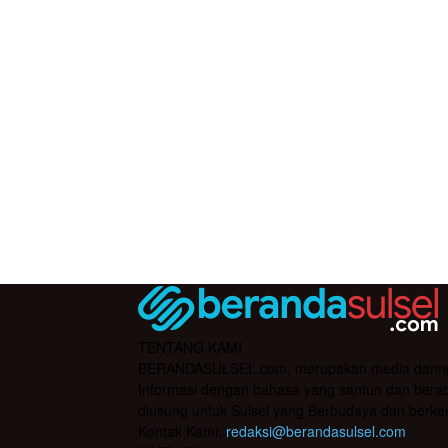
TENTANG KAMI
BERANDASULSEL.com, merupakan media daring yan
Informasi dengan bahasa yang santun dan berada
diusung untuk Sulsel yang Berbudaya dan berke
Kontak Kami:
redaksi@berandasulsel.com