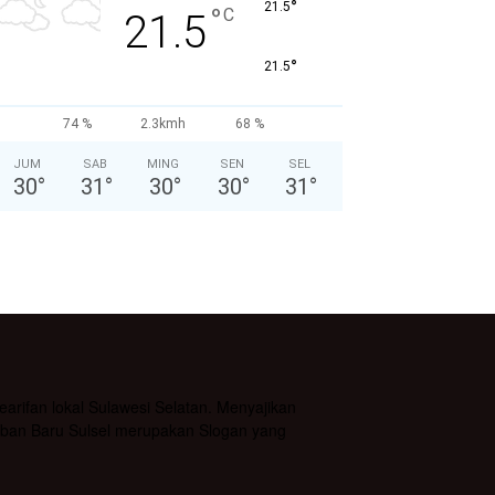
°
21.5
°
C
21.5
°
21.5
74 %
2.3kmh
68 %
JUM
SAB
MING
SEN
SEL
30
°
31
°
30
°
30
°
31
°
rifan lokal Sulawesi Selatan. Menyajikan
daban Baru Sulsel merupakan Slogan yang