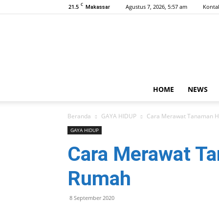
C
21.5
Agustus 7, 2026, 5:57 am
Konta
Makassar
HOME
NEWS
Beranda
GAYA HIDUP
Cara Merawat Tanaman H
GAYA HIDUP
Cara Merawat Ta
Rumah
8 September 2020