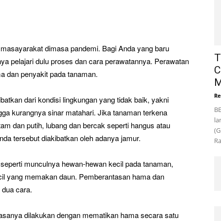
ti masayarakat dimasa pandemi. Bagi Anda yang baru
T
ya pelajari dulu proses dan cara perawatannya. Perawatan
C
ma dan penyakit pada tanaman.
M
Re
atkan dari kondisi lingkungan yang tidak baik, yakni
BE
ingga kurangnya sinar matahari. Jika tanaman terkena
la
tam dan putih, lubang dan bercak seperti hangus atau
(G
da tersebut diakibatkan oleh adanya jamur.
Ra
 seperti munculnya hewan-hewan kecil pada tanaman,
ecil yang memakan daun. Pemberantasan hama dan
 dua cara.
biasanya dilakukan dengan mematikan hama secara satu