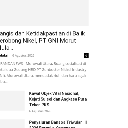
angis dan Ketidakpastian di Balik
erobong Nikel, PT GNI Morut
ulai...
daksi
-
6 Agustus 2026
0
RANDANEWS - Morowali Utara, Ruang sosialisasi di
ntai dua Gedung HRD PT Gunbuster Nickel Industry
NI), Morowali Utara, mendadak riuh dan haru sejak
bu...
Kawal Objek Vital Nasional,
Kejati Sulsel dan Angkasa Pura
Teken PKS...
6 Agustus 2026
Penyaluran Bansos Triwulan III