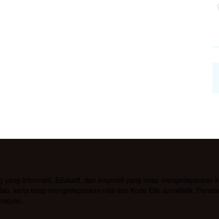
g Informatif, Edukatif, dan Inspiratif yang tetap mengedepankan kea
b, serta tetap mengedepankan nilai dan Kode Etik Jurnalistik. Pera
majuan.