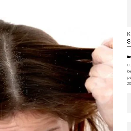
K
S
T
Re
BE
ke
pe
20