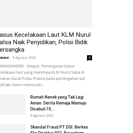
asus Kecelakaan Laut KLM Nurul
alsa Naik Penyidikan, Polisi Bidik
ersangka
daksi
-
8 Agustus 2026
0
RANDANEWS - Selayar, Penanganan kasus
celakaan laut yang menimpa KLM Nurul Salsa di
rairan barat Pulau Polassi pada pertengahan Juli
26 lalu resmi memasuki...
Rumah Nenek yang Tak Lagi
Aman: Derita Remaja Mamuju
Dicabuli 15...
8 Agustus 2026
Skandal Fraud PT DSI: Berkas