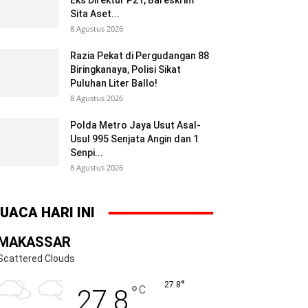
Eks Direktur P21, Bareskrim
Sita Aset...
8 Agustus 2026
Razia Pekat di Pergudangan 88
Biringkanaya, Polisi Sikat
Puluhan Liter Ballo!
8 Agustus 2026
Polda Metro Jaya Usut Asal-
Usul 995 Senjata Angin dan 1
Senpi...
8 Agustus 2026
UACA HARI INI
MAKASSAR
Scattered Clouds
°
27.8
°
C
27.8