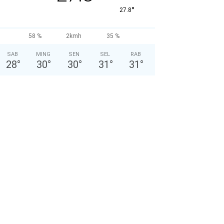
°
27.8
58 %
2kmh
35 %
SAB
MING
SEN
SEL
RAB
28
°
30
°
30
°
31
°
31
°