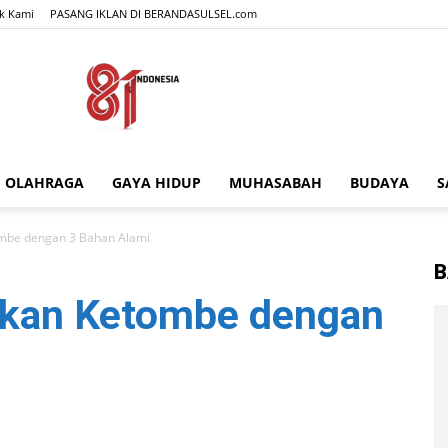
k Kami
PASANG IKLAN DI BERANDASULSEL.com
OLAHRAGA
GAYA HIDUP
MUHASABAH
BUDAYA
S
BERANDASULSEL.com
mbe dengan 3 Bahan Alami
B
gkan Ketombe dengan