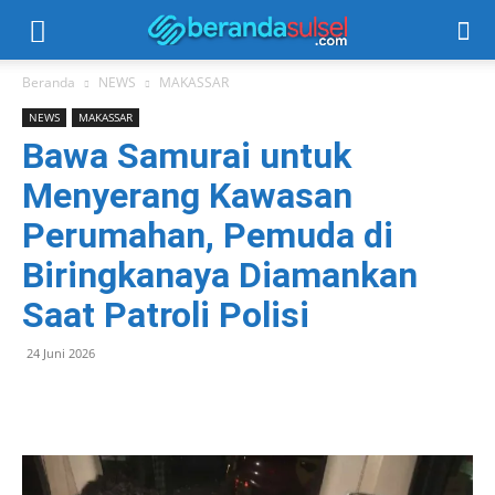
Beranda
NEWS
MAKASSAR
NEWS
MAKASSAR
Bawa Samurai untuk
Menyerang Kawasan
Perumahan, Pemuda di
Biringkanaya Diamankan
Saat Patroli Polisi
24 Juni 2026