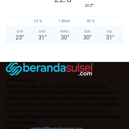
°
22.3
63 %
1.8kmh
85 %
JUM
SAB
MING
SEN
SEL
23
°
31
°
30
°
30
°
31
°
TENTANG KAMI
BERANDASULSEL.com, merupakan media daring yang
Informatif, Edukatif, dan Inspiratif yang tetap mengedepankan
kearifan lokal Sulawesi Selatan. Menyajikan Informasi dengan
bahasa yang santun dan beradab, serta tetap mengedepankan
nilai dan Kode Etik Jurnalistik. Peradaban Baru Sulsel
merupakan Slogan yang diusung untuk Sulsel yang Berbudaya
dan berkemajuan.
Kontak Kami:
redaksi@berandasulsel.com