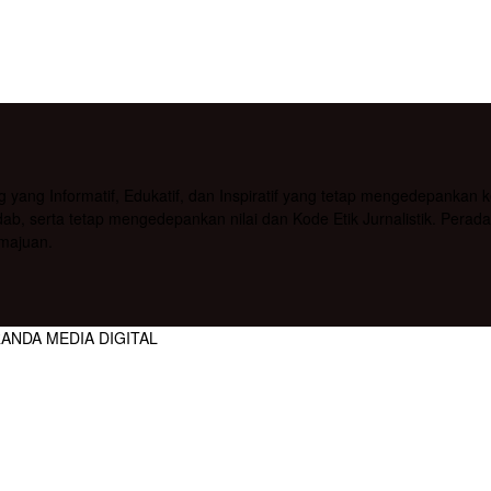
g Informatif, Edukatif, dan Inspiratif yang tetap mengedepankan kea
b, serta tetap mengedepankan nilai dan Kode Etik Jurnalistik. Pera
majuan.
RANDA MEDIA DIGITAL