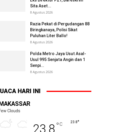
Eks Direktur P21, Bareskrim
Sita Aset...
8 Agustus 2026
Razia Pekat di Pergudangan 88
Biringkanaya, Polisi Sikat
Puluhan Liter Ballo!
8 Agustus 2026
Polda Metro Jaya Usut Asal-
Usul 995 Senjata Angin dan 1
Senpi...
8 Agustus 2026
UACA HARI INI
MAKASSAR
Few Clouds
°
23.8
°
C
23.8