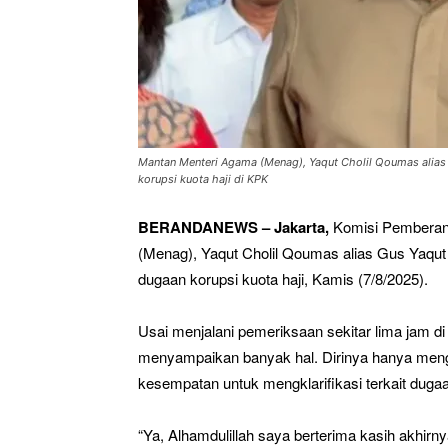
Mantan Menteri Agama (Menag), Yaqut Cholil Qoumas alias G
korupsi kuota haji di KPK
BERANDANEWS – Jakarta,
Komisi Pemberan
(Menag), Yaqut Cholil Qoumas alias Gus Yaqut u
dugaan korupsi kuota haji, Kamis (7/8/2025).
Usai menjalani pemeriksaan sekitar lima jam d
menyampaikan banyak hal. Dirinya hanya mengu
kesempatan untuk mengklarifikasi terkait duga
“Ya, Alhamdulillah saya berterima kasih akh