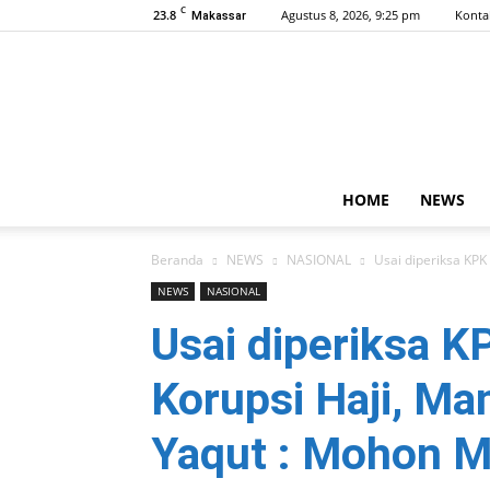
C
23.8
Agustus 8, 2026, 9:25 pm
Konta
Makassar
HOME
NEWS
Beranda
NEWS
NASIONAL
Usai diperiksa KPK
NEWS
NASIONAL
Usai diperiksa K
Korupsi Haji, M
Yaqut : Mohon M