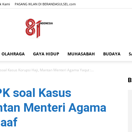
k Kami
PASANG IKLAN DI BERANDASULSEL.com
OLAHRAGA
GAYA HIDUP
MUHASABAH
BUDAYA
S
BERANDASULSEL.com
 soal Kasus Korupsi Haji, Mantan Menteri Agama Yaqut :...
B
PK soal Kasus
antan Menteri Agama
aaf