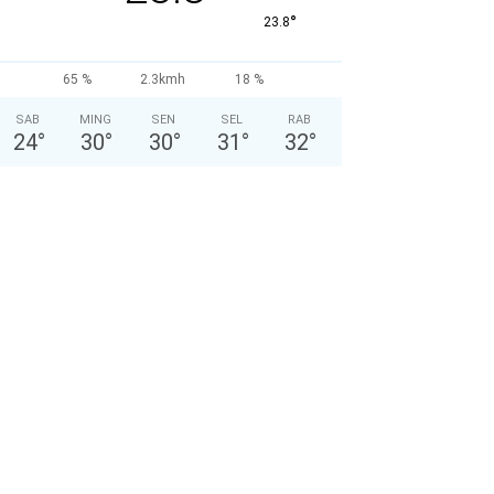
°
23.8
65 %
2.3kmh
18 %
SAB
MING
SEN
SEL
RAB
24
°
30
°
30
°
31
°
32
°