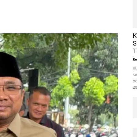
K
S
T
Re
BE
ke
pe
20