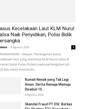
asus Kecelakaan Laut KLM Nurul
alsa Naik Penyidikan, Polisi Bidik
ersangka
daksi
-
8 Agustus 2026
0
RANDANEWS - Selayar, Penanganan kasus
celakaan laut yang menimpa KLM Nurul Salsa di
rairan barat Pulau Polassi pada pertengahan Juli
26 lalu resmi memasuki...
Rumah Nenek yang Tak Lagi
Aman: Derita Remaja Mamuju
Dicabuli 15...
8 Agustus 2026
Skandal Fraud PT DSI: Berkas