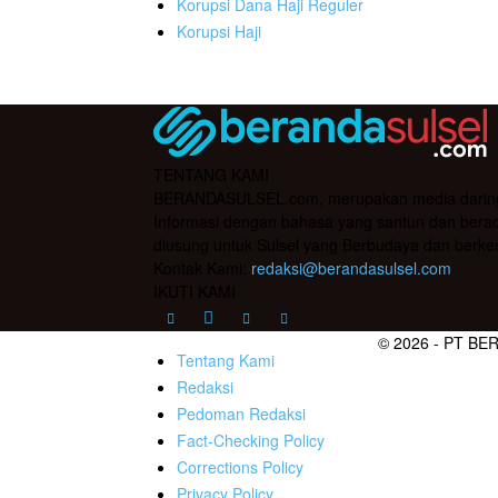
Korupsi Dana Haji Reguler
Korupsi Haji
TENTANG KAMI
BERANDASULSEL.com, merupakan media daring yan
Informasi dengan bahasa yang santun dan berada
diusung untuk Sulsel yang Berbudaya dan berke
Kontak Kami:
redaksi@berandasulsel.com
IKUTI KAMI
© 2026 - PT BE
Tentang Kami
Redaksi
Pedoman Redaksi
Fact-Checking Policy
Corrections Policy
Privacy Policy