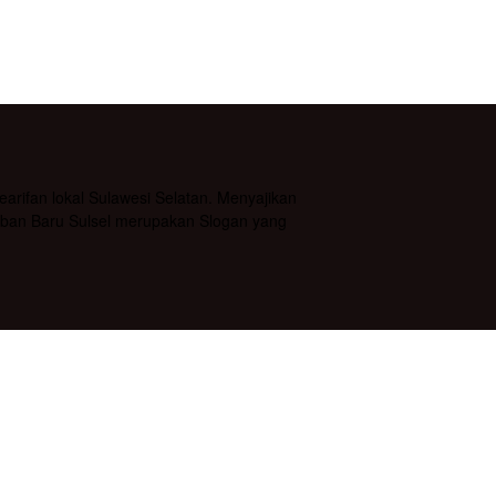
rifan lokal Sulawesi Selatan. Menyajikan
daban Baru Sulsel merupakan Slogan yang