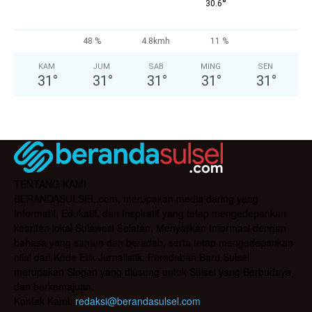
°
30.6
48 %
4.8kmh
11 %
KAM
JUM
SAB
MING
SEN
31
°
31
°
31
°
31
°
31
°
TENTANG KAMI
BERANDASULSEL.com, merupakan media daring yang
Informatif, Edukatif, dan Inspiratif yang tetap mengedepankan
kearifan lokal Sulawesi Selatan. Menyajikan Informasi dengan
bahasa yang santun dan beradab, serta tetap mengedepankan
nilai dan Kode Etik Jurnalistik. Peradaban Baru Sulsel
merupakan Slogan yang diusung untuk Sulsel yang Berbudaya
dan berkemajuan.
Kontak Kami:
redaksi@berandasulsel.com