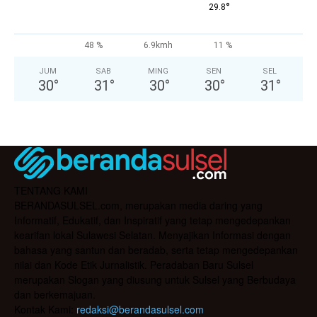
°
29.8
48 %
6.9kmh
11 %
JUM
SAB
MING
SEN
SEL
30
°
31
°
30
°
30
°
31
°
TENTANG KAMI
BERANDASULSEL.com, merupakan media daring yang
Informatif, Edukatif, dan Inspiratif yang tetap mengedepankan
kearifan lokal Sulawesi Selatan. Menyajikan Informasi dengan
bahasa yang santun dan beradab, serta tetap mengedepankan
nilai dan Kode Etik Jurnalistik. Peradaban Baru Sulsel
merupakan Slogan yang diusung untuk Sulsel yang Berbudaya
dan berkemajuan.
Kontak Kami:
redaksi@berandasulsel.com