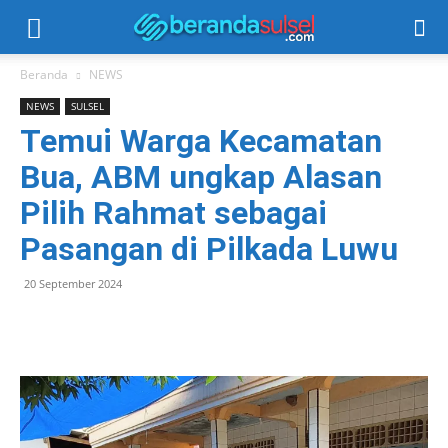
Beranda
NEWS
NEWS
SULSEL
Temui Warga Kecamatan
Bua, ABM ungkap Alasan
Pilih Rahmat sebagai
Pasangan di Pilkada Luwu
20 September 2024