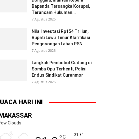
Donggala, Mantan Kepala
Bapenda Tersangka Korupsi,
Terancam Hukuman...
7 Agustus 2026
Nilai Investasi Rp154 Triliun,
Bupati Luwu Timur Klarifikasi
Pengosongan Lahan PSN...
7 Agustus 2026
Langkah Pembobol Gudang di
Somba Opu Terhenti, Polisi
Endus Sindikat Curanmor
7 Agustus 2026
UACA HARI INI
MAKASSAR
Few Clouds
°
21.3
°
C