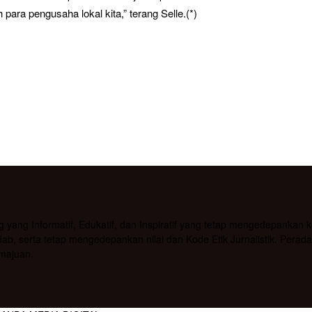
ara pengusaha lokal kita,” terang Selle.(*)
g Informatif, Edukatif, dan Inspiratif yang tetap mengedepankan kea
b, serta tetap mengedepankan nilai dan Kode Etik Jurnalistik. Pera
majuan.