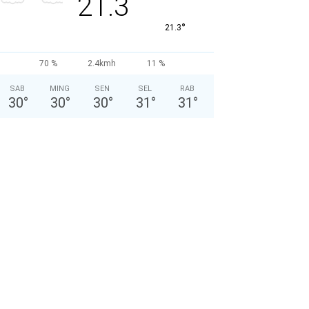
21.3
°
21.3
70 %
2.4kmh
11 %
SAB
MING
SEN
SEL
RAB
30
°
30
°
30
°
31
°
31
°