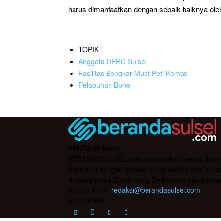
harus dimanfaatkan dengan sebaik-baiknya oleh p
TOPIK
Anggota DPRD Sulsel
Fasilitas Bongkar Muat Peti Kemas
Pelabuhan Bone
TENTANG KAMI
BERANDASULSEL.com, merupakan media daring yan
Informasi dengan bahasa yang santun dan berada
diusung untuk Sulsel yang Berbudaya dan berke
Kontak Kami:
redaksi@berandasulsel.com
IKUTI KAMI