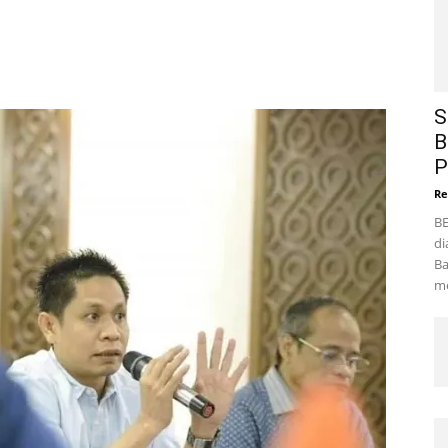
S
B
P
Re
BE
di
Ba
me