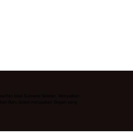
rifan lokal Sulawesi Selatan. Menyajikan
daban Baru Sulsel merupakan Slogan yang