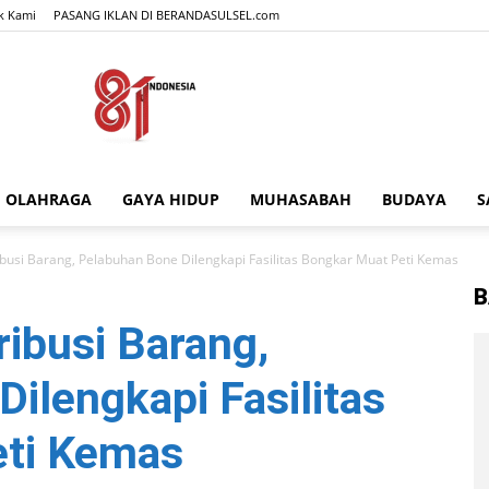
k Kami
PASANG IKLAN DI BERANDASULSEL.com
OLAHRAGA
GAYA HIDUP
MUHASABAH
BUDAYA
S
BERANDASULSEL.com
ibusi Barang, Pelabuhan Bone Dilengkapi Fasilitas Bongkar Muat Peti Kemas
B
ribusi Barang,
ilengkapi Fasilitas
eti Kemas