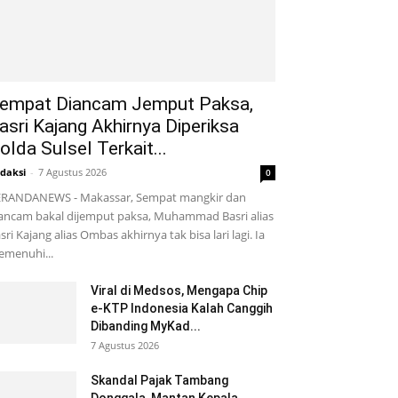
empat Diancam Jemput Paksa,
asri Kajang Akhirnya Diperiksa
olda Sulsel Terkait...
daksi
-
7 Agustus 2026
0
RANDANEWS - Makassar, Sempat mangkir dan
ancam bakal dijemput paksa, Muhammad Basri alias
sri Kajang alias Ombas akhirnya tak bisa lari lagi. Ia
menuhi...
Viral di Medsos, Mengapa Chip
e-KTP Indonesia Kalah Canggih
Dibanding MyKad...
7 Agustus 2026
Skandal Pajak Tambang