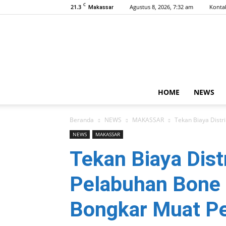
C
21.3
Agustus 8, 2026, 7:32 am
Konta
Makassar
HOME
NEWS
Beranda
NEWS
MAKASSAR
Tekan Biaya Distr
NEWS
MAKASSAR
Tekan Biaya Dist
Pelabuhan Bone D
Bongkar Muat P