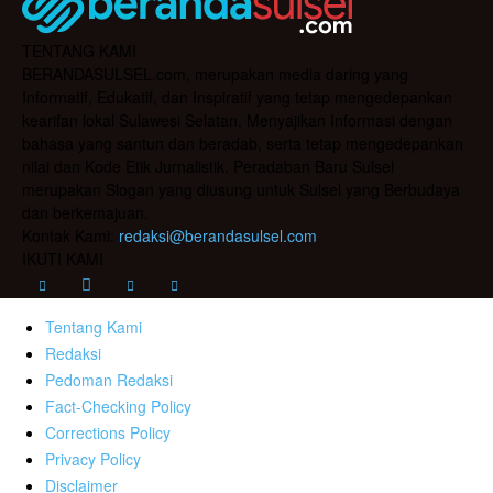
TENTANG KAMI
BERANDASULSEL.com, merupakan media daring yang
Informatif, Edukatif, dan Inspiratif yang tetap mengedepankan
kearifan lokal Sulawesi Selatan. Menyajikan Informasi dengan
bahasa yang santun dan beradab, serta tetap mengedepankan
nilai dan Kode Etik Jurnalistik. Peradaban Baru Sulsel
merupakan Slogan yang diusung untuk Sulsel yang Berbudaya
dan berkemajuan.
Kontak Kami:
redaksi@berandasulsel.com
IKUTI KAMI
Tentang Kami
Redaksi
Pedoman Redaksi
Fact-Checking Policy
Corrections Policy
Privacy Policy
Disclaimer