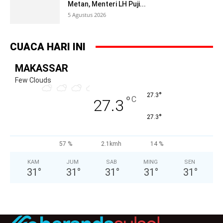
Metan, Menteri LH Puji...
5 Agustus 2026
CUACA HARI INI
MAKASSAR
Few Clouds
°
27.3
°
C
27.3
°
27.3
57 %
2.1kmh
14 %
KAM
JUM
SAB
MING
SEN
31
°
31
°
31
°
31
°
31
°