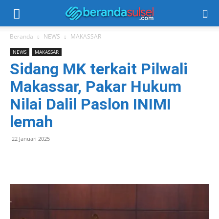
Beranda
NEWS
MAKASSAR
NEWS
MAKASSAR
Sidang MK terkait Pilwali
Makassar, Pakar Hukum
Nilai Dalil Paslon INIMI
lemah
22 Januari 2025