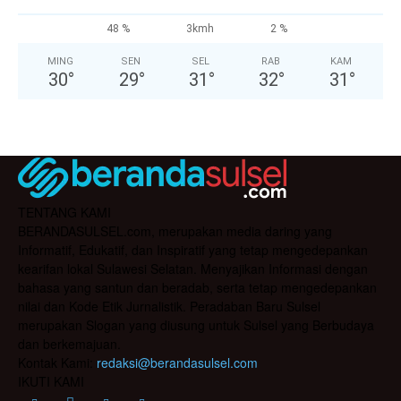
48 %
3kmh
2 %
MING
SEN
SEL
RAB
KAM
30
°
29
°
31
°
32
°
31
°
TENTANG KAMI
BERANDASULSEL.com, merupakan media daring yang
Informatif, Edukatif, dan Inspiratif yang tetap mengedepankan
kearifan lokal Sulawesi Selatan. Menyajikan Informasi dengan
bahasa yang santun dan beradab, serta tetap mengedepankan
nilai dan Kode Etik Jurnalistik. Peradaban Baru Sulsel
merupakan Slogan yang diusung untuk Sulsel yang Berbudaya
dan berkemajuan.
Kontak Kami:
redaksi@berandasulsel.com
IKUTI KAMI