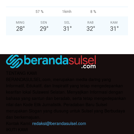
57 %
1kmh
8 %
MING
SEN
SEL
RAB
KAM
28
°
29
°
31
°
32
°
31
°
TENTANG KAMI
BERANDASULSEL.com, merupakan media daring yang
Informatif, Edukatif, dan Inspiratif yang tetap mengedepankan
kearifan lokal Sulawesi Selatan. Menyajikan Informasi dengan
bahasa yang santun dan beradab, serta tetap mengedepankan
nilai dan Kode Etik Jurnalistik. Peradaban Baru Sulsel
merupakan Slogan yang diusung untuk Sulsel yang Berbudaya
dan berkemajuan.
Kontak Kami:
redaksi@berandasulsel.com
IKUTI KAMI