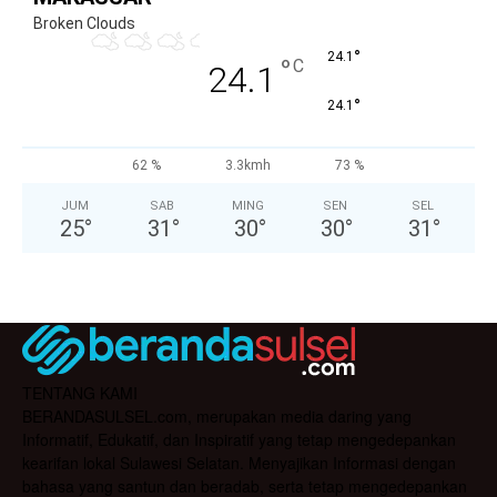
Broken Clouds
°
24.1
°
C
24.1
°
24.1
62 %
3.3kmh
73 %
JUM
SAB
MING
SEN
SEL
25
°
31
°
30
°
30
°
31
°
TENTANG KAMI
BERANDASULSEL.com, merupakan media daring yang
Informatif, Edukatif, dan Inspiratif yang tetap mengedepankan
kearifan lokal Sulawesi Selatan. Menyajikan Informasi dengan
bahasa yang santun dan beradab, serta tetap mengedepankan