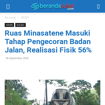
Beranda
NEWS
NEWS
SULSEL
Ruas Minasatene Masuki
Tahap Pengecoran Badan
Jalan, Realisasi Fisik 56%
26 September 2022