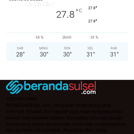
°
27.8
°
C
27.8
°
27.8
58 %
2kmh
35 %
SAB
MING
SEN
SEL
RAB
28
°
30
°
30
°
31
°
31
°
TENTANG KAMI
BERANDASULSEL.com, merupakan media daring yang
Informatif, Edukatif, dan Inspiratif yang tetap mengedepankan
kearifan lokal Sulawesi Selatan. Menyajikan Informasi dengan
bahasa yang santun dan beradab, serta tetap mengedepankan
nilai dan Kode Etik Jurnalistik. Peradaban Baru Sulsel