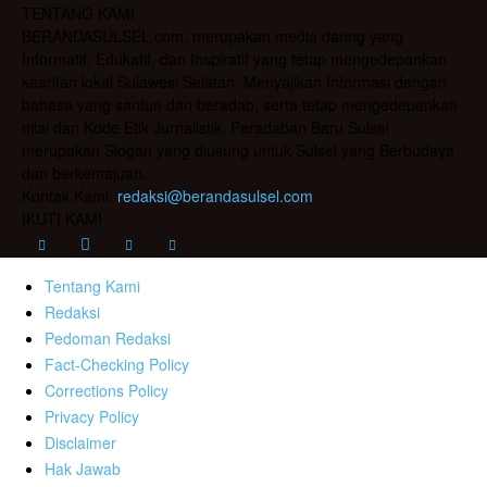
TENTANG KAMI
BERANDASULSEL.com, merupakan media daring yang
Informatif, Edukatif, dan Inspiratif yang tetap mengedepankan
kearifan lokal Sulawesi Selatan. Menyajikan Informasi dengan
bahasa yang santun dan beradab, serta tetap mengedepankan
nilai dan Kode Etik Jurnalistik. Peradaban Baru Sulsel
merupakan Slogan yang diusung untuk Sulsel yang Berbudaya
dan berkemajuan.
Kontak Kami:
redaksi@berandasulsel.com
IKUTI KAMI
Tentang Kami
Redaksi
Pedoman Redaksi
Fact-Checking Policy
Corrections Policy
Privacy Policy
Disclaimer
Hak Jawab