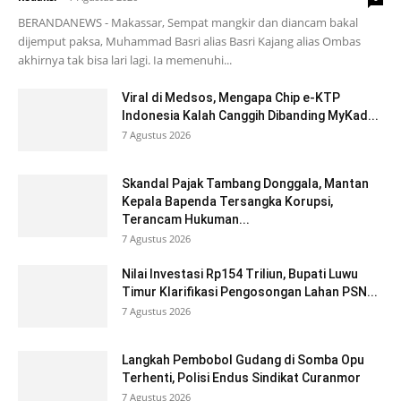
BERANDANEWS - Makassar, Sempat mangkir dan diancam bakal
dijemput paksa, Muhammad Basri alias Basri Kajang alias Ombas
akhirnya tak bisa lari lagi. Ia memenuhi...
Viral di Medsos, Mengapa Chip e-KTP
Indonesia Kalah Canggih Dibanding MyKad...
7 Agustus 2026
Skandal Pajak Tambang Donggala, Mantan
Kepala Bapenda Tersangka Korupsi,
Terancam Hukuman...
7 Agustus 2026
Nilai Investasi Rp154 Triliun, Bupati Luwu
Timur Klarifikasi Pengosongan Lahan PSN...
7 Agustus 2026
Langkah Pembobol Gudang di Somba Opu
Terhenti, Polisi Endus Sindikat Curanmor
7 Agustus 2026